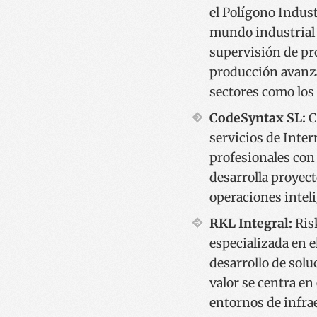
el Polígono Indust
mundo industrial 
supervisión de pr
Nombre
Nombre
producción avanza
Nombre
sc_is_visitor_unique
is_unique
sectores como los 
__Secure-YNID
I18N_LANGUAGE
CodeSyntax SL:
C
_ga_R9RG1DCR03
VISITOR_INFO1_LIV
servicios de Inter
profesionales con 
_ga
desarrolla proyect
__Secure-
ROLLOUT_TOKEN
operaciones intel
RKL Integral:
Risk
YSC
especializada en e
desarrollo de sol
valor se centra e
entornos de infrae