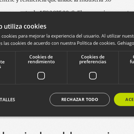
presupuesto de 1.790.925,00 €. El consorcio present
los objetivos, con una participación muy relevante 
b utiliza cookies
% y el 25%), y coherencia en la capacidad tractora de
 cookies para mejorar la experiencia del usuario. Al utilizar nuest
de maquinaria (48%). La distribución geográfica tambié
s las cookies de acuerdo con nuestra Política de cookies.
Gehiago 
ca bajo el programa MISIONES del Centro de Desarr
Cookies de
Cookies de
acias a los fondos europeos asignados al Mecanismo 
nte
rendimiento
preferencias
f
s
TALLES
RECHAZAR TODO
ACE
ente necesarias
Cookies de rendimiento
Cookies de preferencias
Cookie