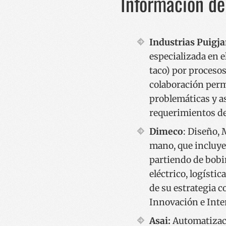
Información de
Las cookies estrictam
gestión de cuentas. E
Nombre
Industrias Puigja
__cf_bm
especializada en e
taco) por procesos
CookieScriptConse
colaboración perm
problemáticas y as
requerimientos de
VISITOR_PRIVACY_
Dimeco
: Diseño, 
mano, que incluye
partiendo de bobi
eléctrico, logísti
__cf_bm
de su estrategia c
Innovación e Inte
_GRECAPTCHA
Asai:
Automatizaci