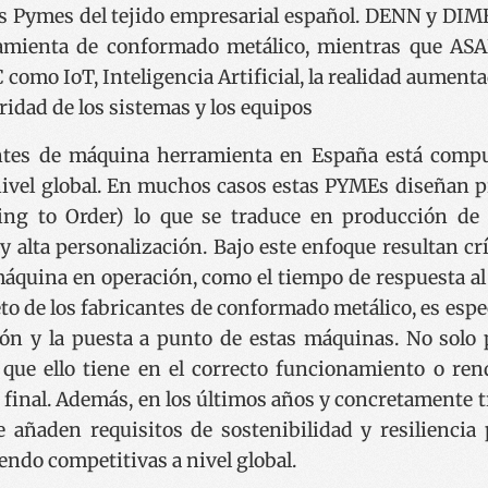
s Pymes del tejido empresarial español. DENN y DIM
mienta de conformado metálico, mientras que A
como IoT, Inteligencia Artificial, la realidad aumentad
ridad de los sistemas y los equipos
ntes de máquina herramienta en España está comp
ivel global. En muchos casos estas PYMEs diseñan p
ing to Order) lo que se traduce en producción de 
alta personalización. Bajo este enfoque resultan crít
máquina en operación, como el tiempo de respuesta al 
eto de los fabricantes de conformado metálico, es esp
ión y la puesta a punto de estas máquinas. No solo 
que ello tiene en el correcto funcionamiento o re
 final. Además, en los últimos años y concretamente t
se añaden requisitos de sostenibilidad y resilienci
endo competitivas a nivel global.