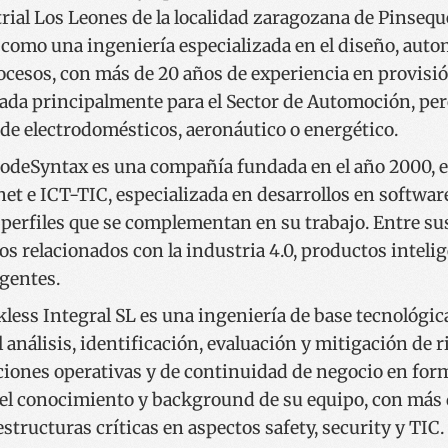
rial Los Leones de la localidad zaragozana de Pinseque
como una ingeniería especializada en el diseño, autom
ocesos, con más de 20 años de experiencia en provisi
Proveedor /
Proveedor / Dominio
Vencimiento
Descripción
Vencimiento
Descripción
Dominio
Proveedor /
da principalmente para el Sector de Automoción, per
Vencimiento
Descripción
1 año 1 mes
Bisita kopurua gordetzeko erabiltzen da.
StatCounter Ltd
Dominio
.codesyntax.com
1 año 1 mes
Cookie hau StatCounter-ek ezartzen du lehen aldi
StatCounter
de electrodomésticos, aeronáutico o energético.
edo itzuliko zaren.
Ltd
.youtube.com
5 meses 4
www.codesyntax.com
Sesión
Cookie hau webgunean erabiltzaileak nah
.statcounter.com
semanas
gordetzeko erabiltzen da, etorkizuneko bis
odeSyntax es una compañía fundada en el año 2000, ex
hautatutako hizkuntzan bistaratuko dela z
E
.codesyntax.com
1 año 1 mes
5 meses 4
Cookie hau Google Analytics-ek erabiltzen du saio
Cookie hau Youtubek ezarri du guneetan txertat
Google LLC
net e ICT-TIC, especializada en desarrollos en softwar
semanas
eusteko.
bideoen erabiltzaileen hobespenen jarraipena eg
.youtube.com
bisitariak Youtubeko interfazearen bertsio berria 
perfiles que se complementan en su trabajo. Entre sus
erabiltzen duen ala ez ere zehaztu dezake.
1 año 1 mes
Cookie izen hau Google Universal Analytics-ekin l
Google LLC
Google-k gehien erabiltzen duen analisi zerbitzua
.codesyntax.com
os relacionados con la industria 4.0, productos inteli
.youtube.com
5 meses 4
nabarmena da. Cookie hau erabiltzaile bakarrak be
Cookie honek YouTuberen funtzionalitate eta inte
semanas
da, ausaz sortutako zenbaki bat bezeroaren identif
probak kudeatzen ditu. Horren bidez, YouTubek era
igentes.
esleituz. Gune bateko orrialde-eskaera bakoitzean
desberdinei bertsio edo ezarpen esperimentalak e
bisitarien, saioaren eta kanpainaren datuak kalkul
plataforma hobetzeko eta esperientzia pertsonaliz
guneen analisi txostenetarako.
less Integral SL es una ingeniería de base tecnológic
Sesión
Cookie hau Youtubek ezarri du txertatutako bide
Google LLC
jarraipena egiteko.
.youtube.com
l análisis, identificación, evaluación y mitigación de r
uciones operativas y de continuidad de negocio en for
n el conocimiento y background de su equipo, con más 
structuras críticas en aspectos safety, security y TIC.