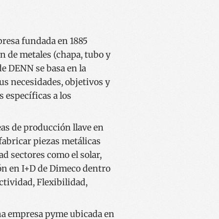
ión de usuario y la
esa fundada en 1885
ereizteko erabiltzen
arentzat, beren
n de metales (chapa, tubo y
o txosten
 de DENN se basa en la
rbitzuak erabiltzen
us necesidades, objetivos y
en hobespenak
okie-Script.com
 específicas a los
 dezan.
mena eta
 erabiltzen da
eas de producción llave en
ariaren baimenari
tu pribatutasun
fabricar piezas metálicas
buruz, etorkizuneko
petatzen direla
d sectores como el solar,
ción en I+D de Dimeco dentro
ereizteko erabiltzen
arentzat, beren
tividad, Flexibilidad,
o txosten
ookie bat ezartzen
n analisia
una empresa pyme ubicada en
tatzean.