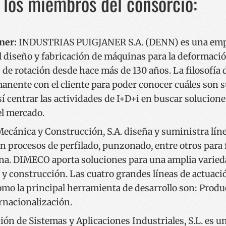
 los miembros del consorcio:
ente necesarias permiten la funcionalidad principal del sitio web, como el inicio de ses
l sitio web no se puede utilizar correctamente sin las cookies estrictamente necesarias.
Proveedor / Dominio
Vencimiento
Descripción
ner:
INDUSTRIAS PUIGJANER S.A. (DENN) es una empr
29 minutos
Cookie hau gizakiak eta bot-ak b
Cloudflare Inc.
57 segundos
da. Hori onuragarria da webgune
.x.com
l diseño y fabricación de máquinas para la deformació
webgunearen erabilerari buruzk
baliodunak egiteko.
 de rotación desde hace más de 130 años. La filosofía
nt
1 año
Cookie hau Cookie-Script.com ze
anente con el cliente para poder conocer cuáles son s
CookieScript
du bisitarien cookien baimenar
www.codesyntax.com
gogoratzeko. Beharrezkoa da Co
í centrar las actividades de I+D+i en buscar soluciones
cookie banderak ondo funtziona
l mercado.
METADATA
5 meses 4
Cookie hau erabiltzailearen bai
YouTube
semanas
pribatutasun-aukerak gordetzeko
.youtube.com
Mecánica y Construcción, S.A. diseña y suministra lín
gunearekin elkarreragiteko. Bisit
Política de Privacidad de Google
buruzko datuak erregistratzen di
n procesos de perfilado, punzonado, entre otros para 
politika eta ezarpen ezberdinei 
saioetan bere lehentasunak erres
na. DIMECO aporta soluciones para una amplia varieda
ziurtatuz.
ca y construcción. Las cuatro grandes líneas de actua
29 minutos
Cookie hau gizakiak eta bot-ak b
Cloudflare Inc.
53 segundos
da. Hori onuragarria da webgune
.twitter.com
omo la principal herramienta de desarrollo son: Produc
webgunearen erabilerari buruzk
baliodunak egiteko.
rnacionalización.
5 meses 3
Google reCAPTCHAk beharrezko c
Google LLC
semanas
du (_GRECAPTCHA), bere arriskue
www.google.com
ón de Sistemas y Aplicaciones Industriales, S.L. es 
eskaintzeko helburuarekin exeku