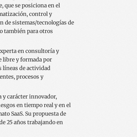
, que se posiciona en el
atización, control y
ón de sistemas/tecnologías de
o también para otros
z bisitatzen duzun
iago duen hizkuntza
itetan edukia
perta en consultoría y
iurtatzeko.
aren egoerari
utako Youtubeko
e libre y formada por
iteko; webguneko
edo zaharra
 líneas de actividad
otzen da, hau da,
ren eguneratze
gentes, procesos y
reizteko erabiltzen
rfaze berrien
ikatzaile gisa
biltzaile talde
 sartzen da eta
rakusten dizkie,
atzeko erabiltzen da
atzeko.
a y carácter innovador,
oen ikuspegien
iesgos en tiempo real y en el
mato SaaS. Su propuesta de
de 25 años trabajando en