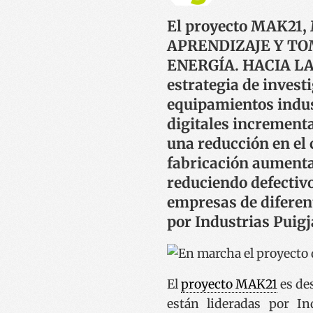
El proyecto MAK21
APRENDIZAJE Y TO
ENERGÍA. HACIA LA 
estrategia de invest
equipamientos indust
digitales incrementa
una reducción en el 
fabricación aumenta
reduciendo defectivo
empresas de diferent
por Industrias Puig
El
proyecto MAK21
es de
están lideradas por I