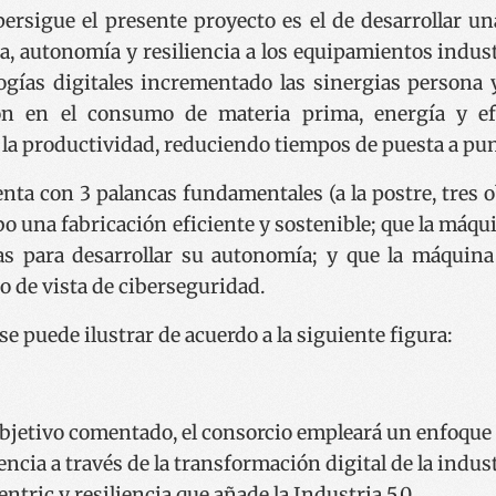
persigue el presente proyecto es el de desarrollar un
a, autonomía y resiliencia a los equipamientos indust
ogías digitales incrementado las sinergias persona 
n en el consumo de materia prima, energía y efi
a productividad, reduciendo tiempos de puesta a pun
enta con 3 palancas fundamentales (a la postre, tres 
bo una fabricación eficiente y sostenible; que la máqu
nas para desarrollar su autonomía; y que la máquina
 de vista de ciberseguridad.
se puede ilustrar de acuerdo a la siguiente figura:
objetivo comentado, el consorcio empleará un enfoque i
encia a través de la transformación digital de la indust
tric y resiliencia que añade la Industria 5.0