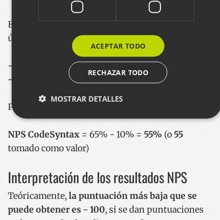
En el caso de CodeSyntax los porcentajes en la
última medición han sido los siguientes:
ACEPTAR TODO
- Promotores (65%)
RECHAZAR TODO
- Detractores (10%)
MOSTRAR DETALLES
Por lo tanto, nuestro NPS sería el siguiente:
NPS CodeSyntax
= 65% - 10% =
55%
(o
55
Cookies estrictamente necesarias
tomado como valor)
Cookies de rendimiento
Cookies de preferencias
Cookies de funcionalidad
Interpretación de los resultados NPS
Las cookies estrictamente necesarias permiten la
funcionalidad principal del sitio web, como el inicio de
Teóricamente,
la puntuación más baja que se
sesión de usuario y la gestión de cuentas. El sitio web no
se puede utilizar correctamente sin las cookies
puede obtener es - 100
, si se dan puntuaciones
estrictamente necesarias.