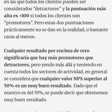
en las que todos los clientes pueden ser
Nombre
Proveedor / Dominio
Vencimie
considerados "detractores" y
la puntuación más
__cf_bm
29 minut
Cloudflare Inc.
alta es +100
si todos los clientes son
57 segun
.x.com
"promotores". Pero estas dos puntuaciones
prácticamente no se dan en la realidad, o bastante
raras al menos.
Cualquier resultado por encima de cero
significaría que hay más promotores que
CookieScriptConsent
1 año
CookieScript
detractores
, pero yendo más allá y teniendo en
www.codesyntax.com
cuenta todos los sectores de actividad, en general
se considera que
cualquier valor NPS superior al
Política
50% es un muy buen resultado.
Dado que el
de Privacidad de Google
nuestro es del 55%, se puede decir que obtenemos
muy buen resultado.