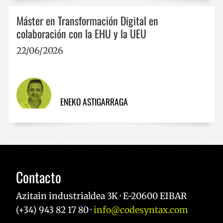
erakusten d
gisa esleitu
plataforma
Gune bate
hobetzeko 
Máster en Transformación Digital en
orrialde-
esperientzi
eskaera
colaboración con la EHU y la UEU
pertsonaliz
bakoitzean
sartzen da 
YSC
Sesión
Cookie hau
Google LLC
bisitarien,
22/06/2026
Youtubek e
.youtube.com
saioaren et
du txertat
kanpainare
bideoen
datuak
ikuspegien
kalkulatzek
jarraipena
erabiltzen 
egiteko.
guneen anal
txostenetar
ENEKO ASTIGARRAGA
Contacto
Azitain industrialdea 3K · E-20600 EIBAR
(+34) 943 82 17 80 ·
info@codesyntax.com