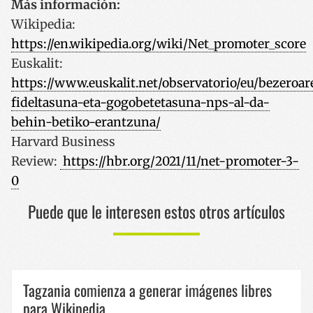
Más información:
Wikipedia:
https://en.wikipedia.org/wiki/Net_promoter_score
_GRECAPTCHA
5 meses
Google LLC
Euskalit:
semana
www.google.com
https://www.euskalit.net/observatorio/eu/bezeroar
fideltasuna-eta-gogobetetasuna-nps-al-da-
behin-betiko-erantzuna/
Harvard Business
Review:
https://hbr.org/2021/11/
net
-
promoter
-3-
0
Puede que le interesen estos otros artículos
Nombre
Proveedor /
Proveedor / Dominio
Vencimiento
Des
Nombre
Vencimiento
Descripció
Dominio
sc_is_visitor_unique
1 año 1 mes
Bisi
StatCounter Ltd
Proveedor /
Nombre
Vencimiento
Descripció
kop
.codesyntax.com
is_unique
1 año 1 mes
Cookie hau
StatCounter
Dominio
gor
StatCounte
Ltd
era
ezartzen du
.statcounter.com
Tagzania comienza a generar imágenes libres
__Secure-YNID
.youtube.com
5 meses 4
da.
lehen aldiz
semanas
bisitatzen
para Wikipedia
I18N_LANGUAGE
www.codesyntax.com
Sesión
Coo
duzun edo