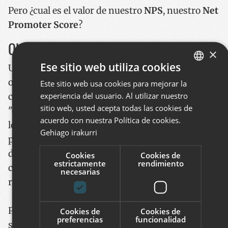
Pero ¿cual es el valor de nuestro
NPS
, nuestro
Net
Promoter
Score
?
Obteniendo el valor NPS de CodeSyntax
×
Ese sitio web utiliza cookies
Una vez recogidas las respuestas, el índice NPS se
obtiene siguiendo estos dos pasos: primero
Este sitio web usa cookies para mejorar la
BASQUE
experiencia del usuario. Al utilizar nuestro
convertir el número de "promotores" y
SPANISH
sitio web, usted acepta todas las cookies de
"detractores" en porcentajes, sin tener en cuenta
ENGLISH
acuerdo con nuestra Política de cookies.
los pasivos. A continuación se detrae del
Gehiago irakurri
porcentaje de promotores el porcentaje de
detractores. Y finalmente, lo que se considera
Cookies
Cookies de
estrictamente
rendimiento
como porcentaje NPS o el famoso índice NPS es el
necesarias
resultado de esa resta.
Por tanto, la fórmula del NPS quedaría como
Cookies de
Cookies de
preferencias
funcionalidad
sigue:
NPS = Promotores (%) - Detractores (%)