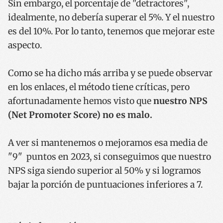
Sin embargo, el porcentaje de "detractores",
VISITOR_PRIVACY_METADATA
5 meses
YouTube
semana
.youtube.com
idealmente, no debería superar el 5%. Y el nuestro
es del 10%. Por lo tanto, tenemos que mejorar este
aspecto.
Como se ha dicho más arriba y se puede observar
en los enlaces, el método tiene críticas, pero
afortunadamente hemos visto que
nuestro NPS
(Net Promoter Score) no es malo.
A ver si mantenemos o mejoramos esa media de
"9" puntos en 2023, si conseguimos que nuestro
__cf_bm
29 minut
Cloudflare Inc.
NPS siga siendo superior al 50% y si logramos
53 segun
.twitter.com
bajar la porción de puntuaciones inferiores a 7.