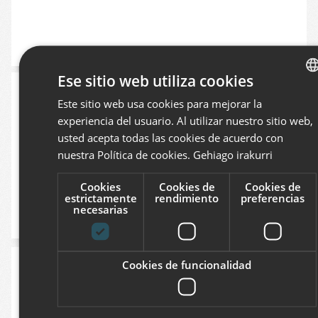
Ese sitio web utiliza cookies
Publicada la versión 5.2 de Plone con soporte
Este sitio web usa cookies para mejorar la
BASQ
para Python 3
experiencia del usuario. Al utilizar nuestro sitio web,
SPANI
23/07/2019
usted acepta todas las cookies de acuerdo con
ENGLI
nuestra Política de cookies.
Gehiago irakurri
Cookies
Cookies de
Cookies de
estrictamente
rendimiento
preferencias
MIKEL LARREATEGI
necesarias
Fundación de la asociación empresarial BPTD,
Cookies de funcionalidad
Basque Precision Technology District.
09/05/2019