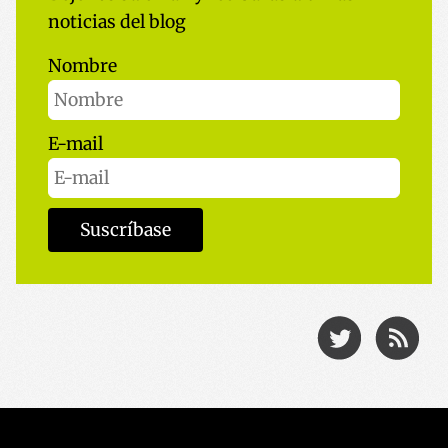
noticias del blog
Nombre
E-mail
CookieScriptConsent
1 año
CookieScript
www.codesyntax.com
Política de Privacidad de Google
Suscríbase
VISITOR_PRIVACY_METADATA
5 meses
YouTube
semana
.youtube.com