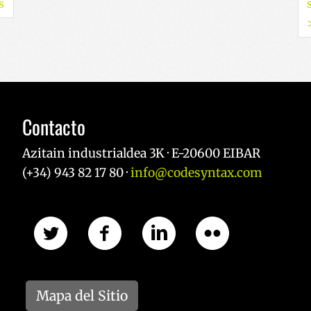
s
Contacto
Azitain industrialdea 3K · E-20600 EIBAR
(+34) 943 82 17 80 ·
info@codesyntax.com
Mapa del Sitio