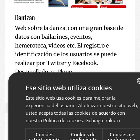
Dantzan
Web sobre la danza, con una gran base de
datos con bailarines, eventos,
hemeroteca, videos etc. El registro e
identificación de los usuarios se puede
realizar por Twitter y Facebook.
Desarrollado en Plone.
Ese sitio web utiliza cookies
EUSKARA
CULTURA
PLONE
Este sitio web usa cookies para mejorar la
BAS
experiencia del usuario. Al utilizar nuestro sitio web,
SPA
usted acepta todas las cookies de acuerdo con
ENG
nuestra Política de cookies.
Gehiago irakurri
Cookies
Cookies de
Cookies de
estrictamente
rendimiento
preferencias