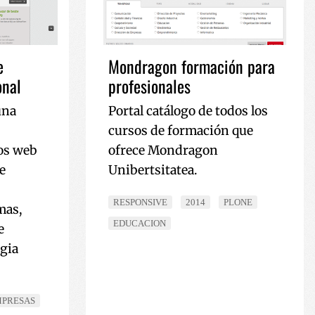
ereizteko erabiltzen
arentzat, beren
o txosten
e
Mondragon formación para
rbitzuak erabiltzen
en hobespenak
onal
profesionales
okie-Script.com
 dezan.
una
Portal catálogo de todos los
mena eta
 erabiltzen da
cursos de formación que
ariaren baimenari
tu pribatutasun
ios web
ofrece Mondragon
buruz, etorkizuneko
petatzen direla
e
Unibertsitatea.
ereizteko erabiltzen
arentzat, beren
RESPONSIVE
2014
PLONE
mas,
o txosten
EDUCACION
e
ookie bat ezartzen
egia
n analisia
tatzean.
PRESAS