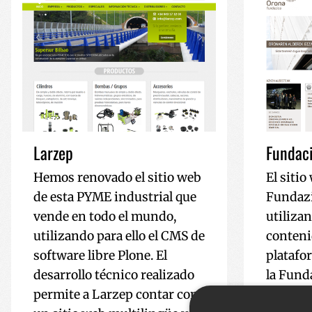
Larzep
Fundac
Hemos renovado el sitio web
El siti
de esta PYME industrial que
Fundazi
vende en todo el mundo,
utilizan
utilizando para ello el CMS de
conteni
software libre Plone. El
platafo
desarrollo técnico realizado
la Fund
permite a Larzep contar con
los proy