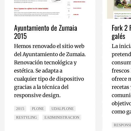
__cf_bm
Ayuntamiento de Zumaia
Fork 2 
CookieScriptConse
2015
galés
Hemos renovado el sitio web
La inici
VISITOR_PRIVACY_
del Ayuntamiento de Zumaia.
pretend
Renovación tecnológica y
consum
estética. Se adapta a
frescos 
cualquier tipo de dispositivo
ofrece n
__cf_bm
gracias a la técnica del
recetas
responsive design.
comunid
_GRECAPTCHA
objetivo
2015
PLONE
UDALPLONE
como ga
RESTYLING
EADMINISTRACION
RESPONS
Nombre