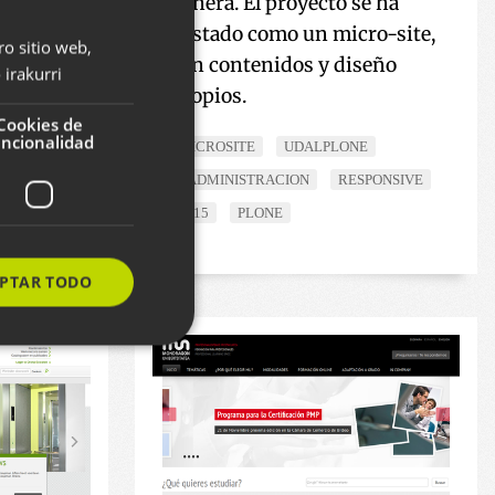
genera. El proyecto se ha
gestado como un micro-site,
ro sitio web,
BASQUE
con contenidos y diseño
irakurri
SPANISH
propios.
ENGLISH
Cookies de
uncionalidad
MICROSITE
UDALPLONE
EADMINISTRACION
RESPONSIVE
2015
PLONE
PTAR TODO
s de funcionalidad
ión de usuario y la