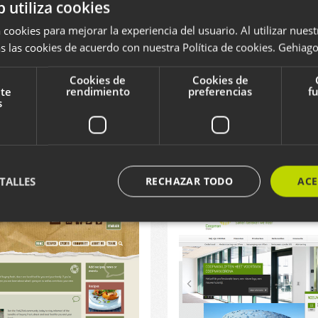
.
b utiliza cookies
 cookies para mejorar la experiencia del usuario. Al utilizar nuest
RESPONSIVE
EMPRESAS
s las cookies de acuerdo con nuestra Política de cookies.
Gehiago 
Cookies de
Cookies de
nte
rendimiento
preferencias
f
s
TALLES
RECHAZAR TODO
ACE
ente necesarias
Cookies de rendimiento
Cookies de preferencias
Cookie
ente necesarias permiten la funcionalidad principal del sitio web, como el inicio de ses
l sitio web no se puede utilizar correctamente sin las cookies estrictamente necesarias.
Proveedor / Dominio
Vencimiento
Descripción