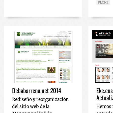
Nombre
PLONE
Nombre
sc_is_visitor_unique
is_unique
__Secure-YNID
I18N_LANGUAGE
_ga_R9RG1DCR03
VISITOR_INFO1_LIV
_ga
__Secure-
ROLLOUT_TOKEN
YSC
Debabarrena.net 2014
Eke.eus
Actual
Rediseño y reorganización
del sitio web de la
Hemos r