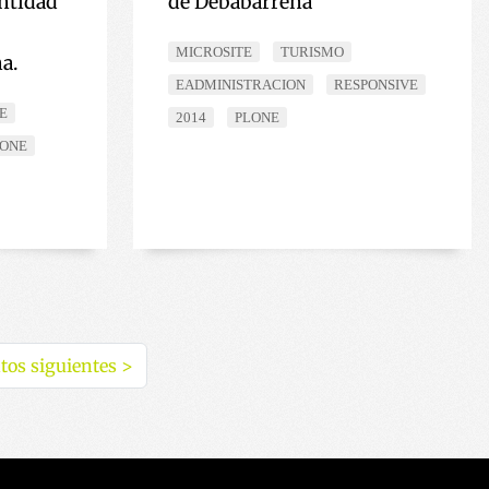
antidad
de Debabarrena
MICROSITE
TURISMO
a.
EADMINISTRACION
RESPONSIVE
E
2014
PLONE
LONE
tos siguientes
>