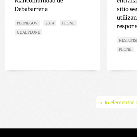
Mancomunidad de
entrada
Debabarrena
sitio w
utiliza
PLONEGOV
2014
PLONE
respons
UDALPLONE
RESPONS
PLONE
<
16 elementos 