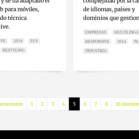
 y se ha adaptado el
complejidad por la c
eb para móviles,
de idiomas, países y
ndo técnica
dominios que gestion
ive.
EMPRESAS
MULTILINGU
IVE
2014
EUS
RESPONSIVE
2014
P
RESTYLING
INDUSTRIA
anteriores
1
2
3
4
5
6
7
8
16 elemen
(actual)