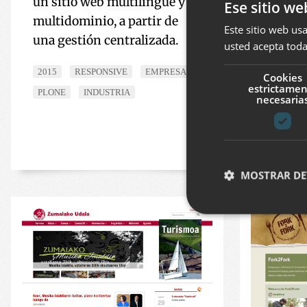
un sitio web multilingüe y
generan
Ese sitio we
multidominio, a partir de
Este sitio web usa
2015
una gestión centralizada.
usted acepta toda
PLONE
2015
RESPONSIVE
EMPRESAS
Cookies
estrictame
PLONE
INDUSTRIA
necesaria
MOSTRAR DE
Cookies estrictam
Las cookies estrictam
gestión de cuentas. E
Nombre