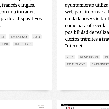
 francés e inglés.
ayuntamiento utiliza e
con una intranet.
web para informar a 
aptado a dispositivos
ciudadanos y visitant
.
como para ofrecer la
posibilidad de realiza
IVE
EMPRESAS
I18N
ciertos trámites a tra
PLONE
INDUSTRIA
Internet.
2015
RESPONSIVE
P
UDALPLONE
EADMINIS