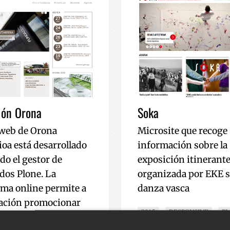
ión Orona
Soka
o web de Orona
Microsite que recoge
oa está desarrollado
información sobre la
do el gestor de
exposición itinerant
dos Plone. La
organizada por EKE s
rma online permite a
danza vasca
ación promocionar
2015
RESPONSIVE
P
ectos y noticias que
CULTURA