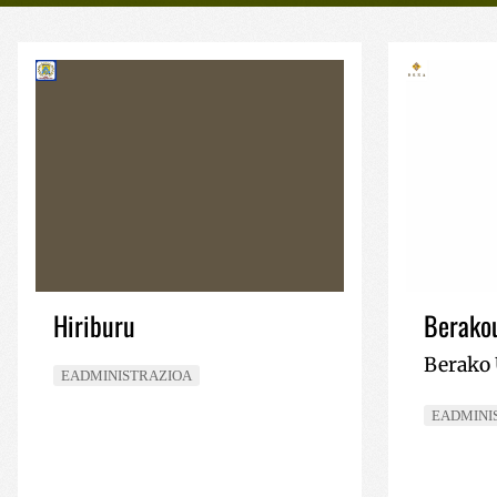
Hiriburu
Berako
Berako 
EADMINISTRAZIOA
EADMINI