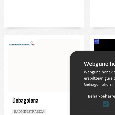
Webgune hon
Webgune honek co
erabiltzean gure 
Gehiago irakurri
Behar-beharr
Debagoiena
Churru
Churruc
EADMINISTRAZIOA