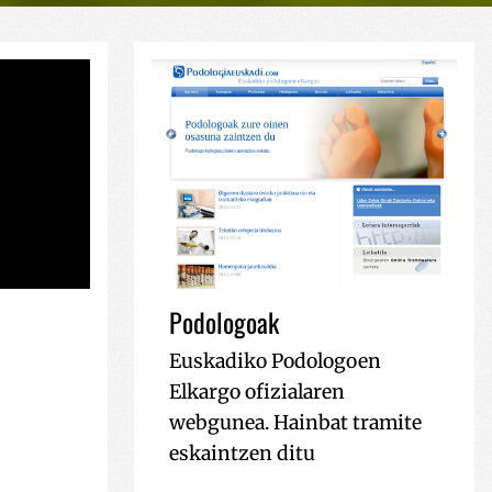
Podologoak
Euskadiko Podologoen
Elkargo ofizialaren
webgunea. Hainbat tramite
eskaintzen ditu