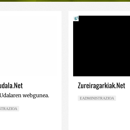
udala.Net
Zureiragarkiak.Net
Udalaren webgunea.
EADMINISTRAZIOA
STRAZIOA