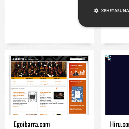
200. ur
webgun
XEHETASUNA
EADMINI
Strictly necessary co
used properly without
Izena
__cf_bm
CookieScriptConse
VISITOR_PRIVACY_
Egoibarra.com
Hiru.c