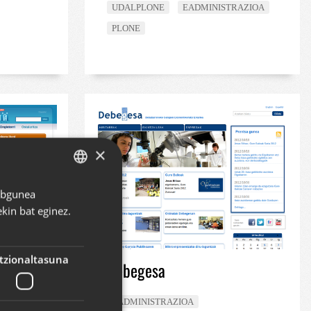
UDALPLONE
EADMINISTRAZIOA
PLONE
×
Webgunea
BASQUE
kin bat eginez.
SPANISH
ENGLISH
tzionaltasuna
Debegesa
itza
EADMINISTRAZIOA