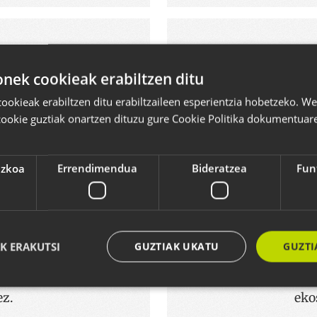
ea
ek cookieak erabiltzen ditu
okieak erabiltzen ditu erabiltzaileen esperientzia hobetzeko. 
cookie guztiak onartzen dituzu gure Cookie Politika dokumentuare
ezkoa
Errendimendua
Bideratzea
Fun
rrazoi filosofiko,
Python lengoaia 
atik (berrikuntza
Python-en oinarr
okiko software eta
garatzaileak gara. 
K ERAKUTSI
GUZTIAK UKATU
GUZTI
akin izan dugu,
landu izan ditugu, 
ikazioak garatzeko
garapenerako, Java
ez.
eko
Behar-beharrezkoa
Errendimendua
Bideratzea
Funtzionaltasuna