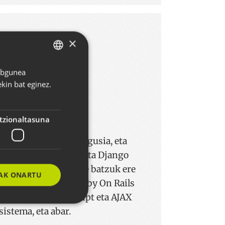
Teknologia
×
Webgunea
BASQUE
kin bat eginez.
SPANISH
ENGLISH
tzionaltasuna
da gure erreminta nagusia, eta
itutako Zope, Plone eta Django
Horiekin batera, beste batzuk ere
AK ONARTU
hala nola, PHP eta Ruby On Rails
 hizkuntza, Javascript eta AJAX
sistema, eta abar.