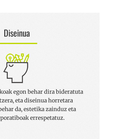
Diseinua
koak egon behar dira bideratuta
tzera, eta diseinua horretara
ehar da, estetika zainduz eta
rporatiboak errespetatuz.