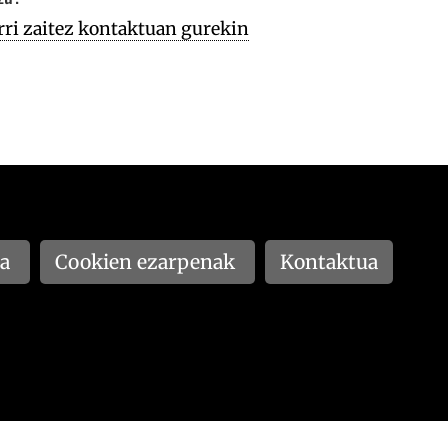
rri zaitez kontaktuan gurekin
na
Cookien ezarpenak
Kontaktua