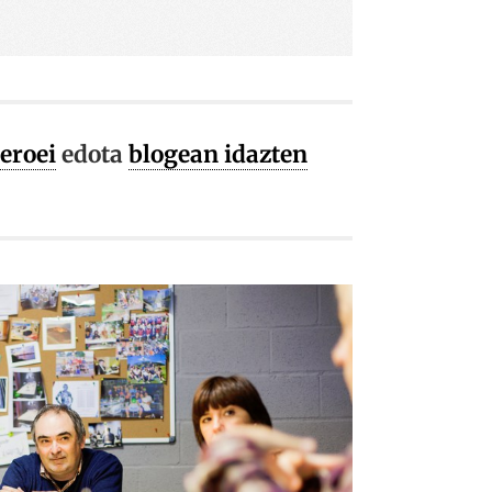
e website cannot be
eizteko erabiltzen
eroei
edota
blogean idazten
rentzat, beren
txosten baliodunak
itzuak erabiltzen
n hobespenak
ie-Script.com
dezan.
na eta
erabiltzen da
riaren baimenari
u pribatutasun
ruz, etorkizuneko
etatzen direla
eizteko erabiltzen
rentzat, beren
txosten baliodunak