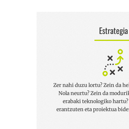
Estrategia
Zer nahi duzu lortu? Zein da he
Nola neurtu? Zein da moduri
erabaki teknologiko hartu?
erantzuten eta proiektua bide