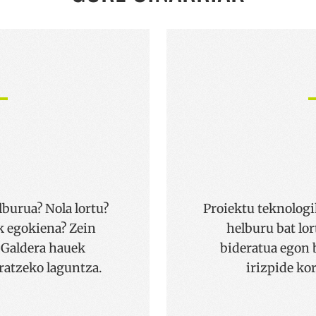
lburua? Nola lortu?
Proiektu teknologi
k egokiena? Zein
helburu bat lor
 Galdera hauek
bideratua egon b
ratzeko laguntza.
irizpide ko