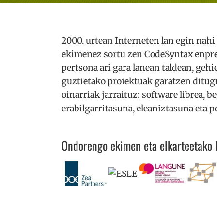
2000. urtean Interneten lan egin nah
ekimenez sortu zen CodeSyntax enpre
pertsona ari gara lanean taldean, gehi
guztietako proiektuak garatzen ditug
oinarriak jarraituz: software librea, b
erabilgarritasuna, eleaniztasuna eta
Ondorengo ekimen eta elkarteetako k