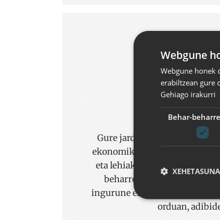
Sofware libr
Webgune hon
Webgune honek co
erabiltzean gure 
Gehiago irakurri
Behar-beharr
Gure jardunaren oinarria da, a
ekonomiko eta teknologikoeng
eta lehiakortasuna). Tokian-t
XEHETASUNA
beharretara ere moldatzen j
ingurune ez hain irekietan apl
orduan, adibid