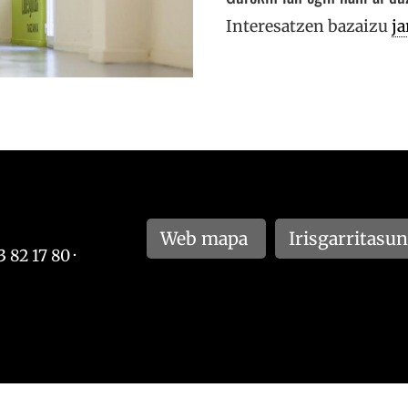
Interesatzen bazaizu
ja
Web mapa
Irisgarritasu
 82 17 80 ·