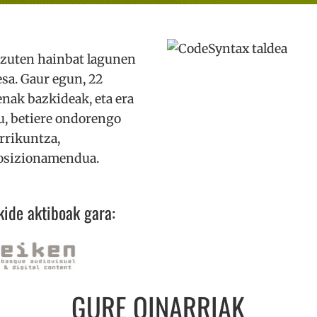
i zuten hainbat lagunen
sa. Gaur egun, 22
enak bazkideak, eta era
u, betiere ondorengo
errikuntza,
 posizionamendua.
ide aktiboak gara:
GURE OINARRIAK