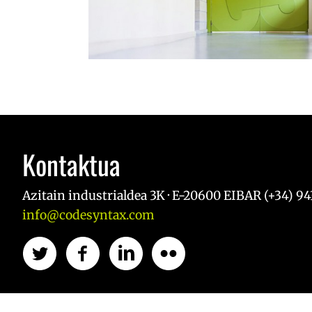
Kontaktua
Azitain industrialdea 3K · E-20600 EIBAR (+34) 943
info@codesyntax.com