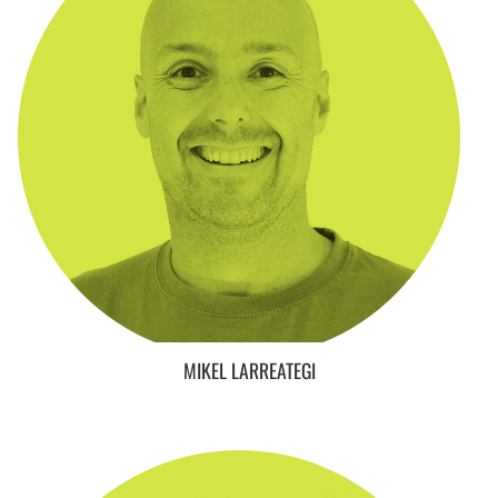
CookieScriptConsent
urte bat
CookieScript
www.codesyntax.com
Google Pribatutasun Politika
VISITOR_PRIVACY_METADATA
5 hilabet
YouTube
4 aste
.youtube.com
MIKEL LARREATEGI