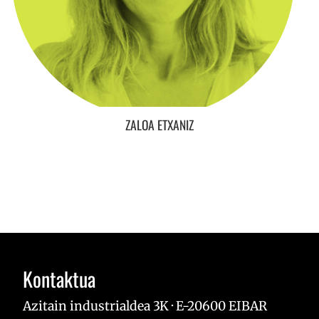
ZALOA ETXANIZ
Kontaktua
Azitain industrialdea 3K · E-20600 EIBAR