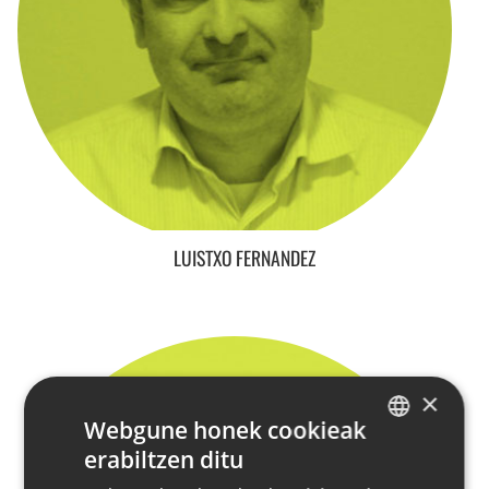
LUISTXO FERNANDEZ
×
Webgune honek cookieak
erabiltzen ditu
BASQUE