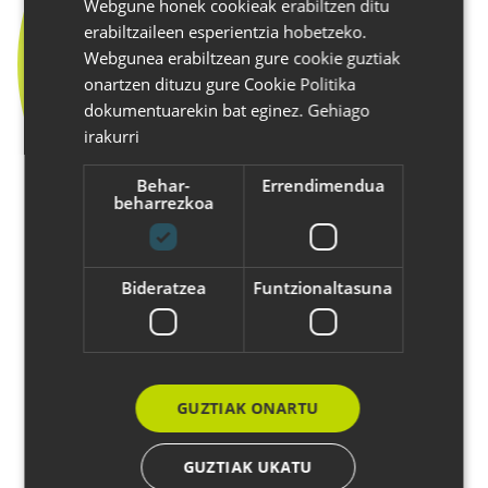
Webgune honek cookieak erabiltzen ditu
SPANISH
erabiltzaileen esperientzia hobetzeko.
ENGLISH
Webgunea erabiltzean gure cookie guztiak
onartzen dituzu gure Cookie Politika
dokumentuarekin bat eginez.
Gehiago
irakurri
Behar-
Errendimendua
beharrezkoa
Bideratzea
Funtzionaltasuna
LUR IBARGUTXI
GUZTIAK ONARTU
GUZTIAK UKATU