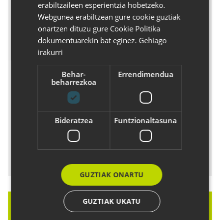
erabiltzaileen esperientzia hobetzeko.
ENGLISH
Webgunea erabiltzean gure cookie guztiak
onartzen dituzu gure Cookie Politika
dokumentuarekin bat eginez.
Gehiago
irakurri
Behar-
Errendimendua
beharrezkoa
Captcha
Bideratzea
Funtzionaltasuna
Bidali
GUZTIAK ONARTU
GUZTIAK UKATU
Harpidetu
gure boletinera