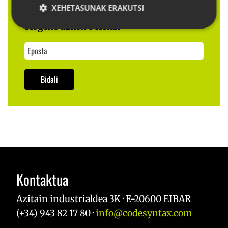
XEHETASUNAK ERAKUTSI
Eman zure posta eta jaso
blogeko azken berriak
Behar-beharrezkoa
Errendimendua
Bideratzea
Funtzionaltasuna
Bidali
Strictly necessary cookies allow core website
functionality such as user login and account
management. The website cannot be used properly
without strictly necessary cookies.
Hornitzailea /
Izena
Iraungitze
Domeinua
__cf_bm
29 minut
Cloudflare Inc.
57
.x.com
segundo
Kontaktua
Azitain industrialdea 3K · E-20600 EIBAR
(+34) 943 82 17 80 ·
info@codesyntax.com