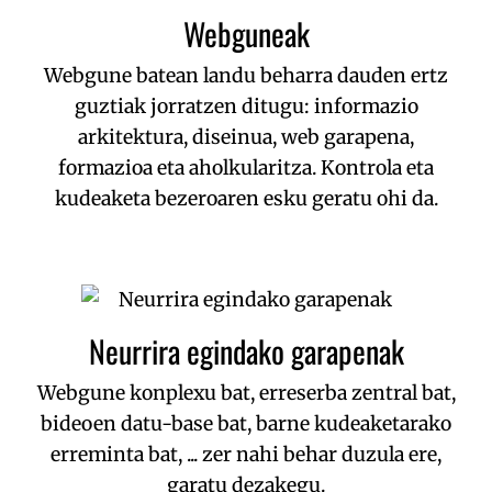
Webguneak
Webgune batean landu beharra dauden ertz
guztiak jorratzen ditugu: informazio
arkitektura, diseinua, web garapena,
formazioa eta aholkularitza. Kontrola eta
kudeaketa bezeroaren esku geratu ohi da.
Neurrira egindako garapenak
Webgune konplexu bat, erreserba zentral bat,
bideoen datu-base bat, barne kudeaketarako
erreminta bat, ... zer nahi behar duzula ere,
garatu dezakegu.