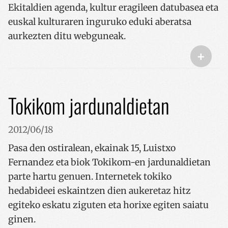
Ekitaldien agenda, kultur eragileen datubasea eta
euskal kulturaren inguruko eduki aberatsa
aurkezten ditu webguneak.
+
Tokikom jardunaldietan
2012/06/18
Pasa den ostiralean, ekainak 15, Luistxo
Fernandez eta biok Tokikom-en jardunaldietan
parte hartu genuen. Internetek tokiko
hedabideei eskaintzen dien aukeretaz hitz
egiteko eskatu ziguten eta horixe egiten saiatu
ginen.