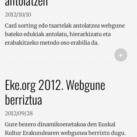
antolatzen
2012/10/10
Card sorting edo txartelak antolatzea webgune
bateko edukiak antolatu, hierarkizatu eta
erabakitzeko metodo oso erabilia da.
+
Eke.org 2012. Webgune
berriztua
2012/09/28
Gure bezero dinamikoenetakoa den Euskal
Kultur Erakundearen webgunea berriztu dugu.