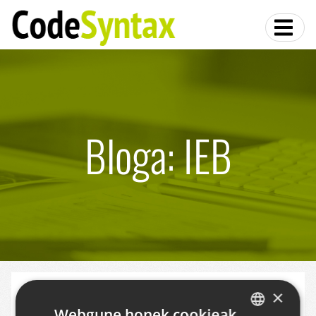
Bloga: IEB
Diseinu arduratsuaz esandakoa IEB 2013
×
biltzarrean
Webgune honek cookieak