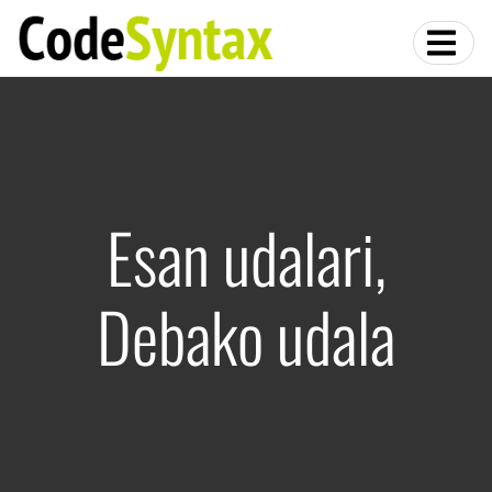
Esan udalari,
Debako udala