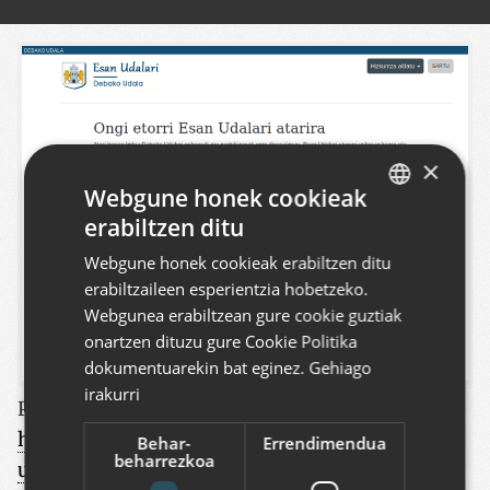
×
Webgune honek cookieak
erabiltzen ditu
BASQUE
Webgune honek cookieak erabiltzen ditu
SPANISH
erabiltzaileen esperientzia hobetzeko.
ENGLISH
Webgunea erabiltzean gure cookie guztiak
onartzen dituzu gure Cookie Politika
dokumentuarekin bat eginez.
Gehiago
irakurri
Proiektu hau ikusi
:
https://www.codesyntax.com/eu/bloga/esan-
Behar-
Errendimendua
beharrezkoa
udalari/