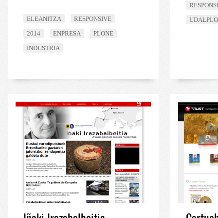
RESPONS
ELEANITZA
RESPONSIVE
UDALPL
2014
ENPRESA
PLONE
INDUSTRIA
Iñaki Irazabalbeitia
Cartuch