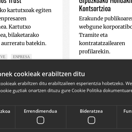
Kontsortzioa
ko kartutxoak egiten
enpresaren
Erakunde publikoare
ea. Kartutxo
webgune korporatibo
ea, bilaketarako
Tramite eta
 aurreratu batekin.
kontratatzailearen
profilarekin.
IVE
ENPRESA
RESPONSIVE
PLONE
2013
INDUSTRIA
ek cookieak erabiltzen ditu
EADMINISTRAZIOA
okieak erabiltzen ditu erabiltzaileen esperientzia hobetzeko. 
cookie guztiak onartzen dituzu gure Cookie Politika dokumentuare
ezkoa
Errendimendua
Bideratzea
Fun