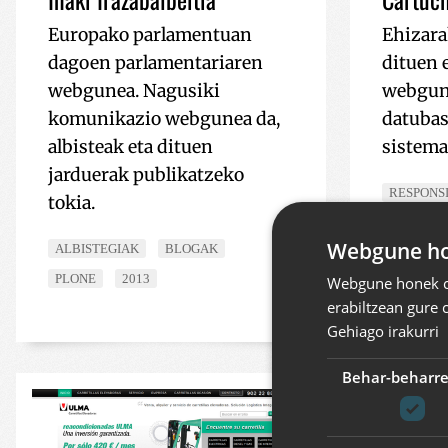
Europako parlamentuan
Ehizara
dagoen parlamentariaren
dituen 
webgunea. Nagusiki
webgun
komunikazio webgunea da,
datubas
albisteak eta dituen
sistema
jarduerak publikatzeko
RESPONS
tokia.
PLONE
Webgune hon
ALBISTEGIAK
BLOGAK
PLONE
2013
Webgune honek co
erabiltzean gure 
Gehiago irakurri
Behar-beharr