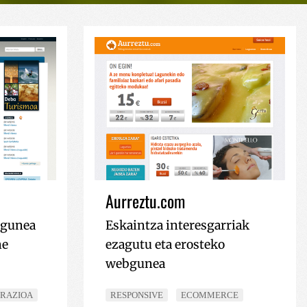
Aurreztu.com
bgunea
Eskaintza interesgarriak
ne
ezagutu eta erosteko
webgunea
TRAZIOA
RESPONSIVE
ECOMMERCE