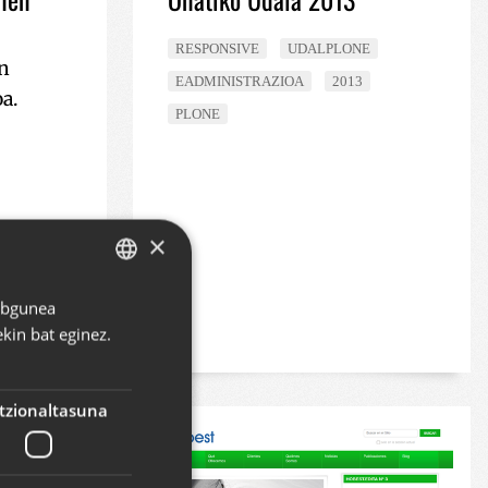
RESPONSIVE
UDALPLONE
n
EADMINISTRAZIOA
2013
a.
PLONE
×
2013
Webgunea
BASQUE
kin bat eginez.
SPANISH
ENGLISH
tzionaltasuna