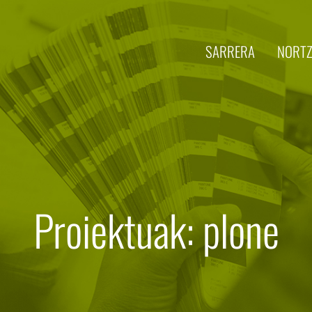
SARRERA
NORTZ
Proiektuak: plone