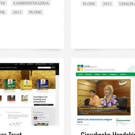
IVE
EADMINISTRAZIOA
PLONE
2013
UDALPL
ONE
2013
PLONE
os Trust
Gipuzkoako Hondaki