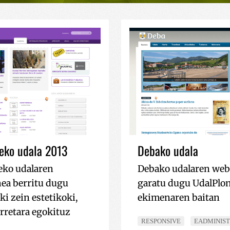
eko udala 2013
Debako udala
eko udalaren
Debako udalaren we
ea berritu dugu
garatu dugu UdalPlo
ki zein estetikoki,
ekimenaren baitan
retara egokituz
RESPONSIVE
EADMINIS