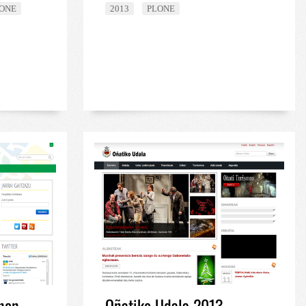
ONE
2013
PLONE
nen
Oñatiko Udala 2013