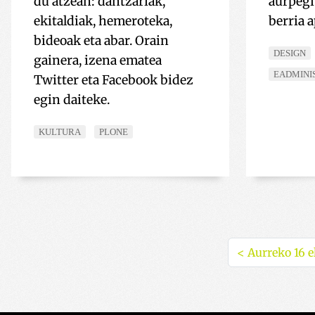
du atzean: dantzariak,
aurpegi
ekitaldiak, hemeroteka,
berria a
YSC
bideoak eta abar. Orain
DESIGN
gainera, izena ematea
EADMINI
Twitter eta Facebook bidez
egin daiteke.
KULTURA
PLONE
<
Aurreko 16 