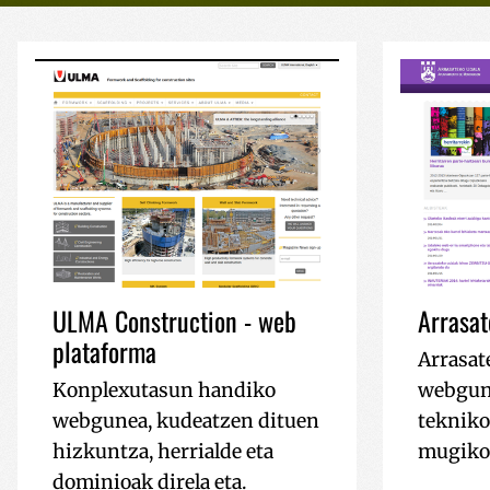
ULMA Construction - web
Arrasat
plataforma
Arrasat
Konplexutasun handiko
webgun
webgunea, kudeatzen dituen
tekniko
hizkuntza, herrialde eta
mugikor
dominioak direla eta.