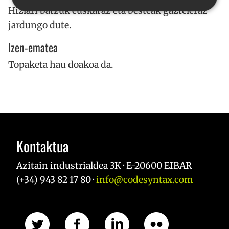
Hizlari batzuk euskaraz eta besteak gazteleraz
jardungo dute.
Behar-beharrezkoa
Errendimendua
Izen-ematea
Bideratzea
Funtzionaltasuna
Topaketa hau doakoa da.
Strictly necessary cookies allow core website
functionality such as user login and account
management. The website cannot be used properly
without strictly necessary cookies.
Hornitzailea /
Izena
Iraungitze
Domeinua
__cf_bm
29 minut
Cloudflare Inc.
57
.x.com
Kontaktua
segundo
Azitain industrialdea 3K · E-20600 EIBAR
(+34) 943 82 17 80 ·
info@codesyntax.com
CookieScriptConsent
urte bat