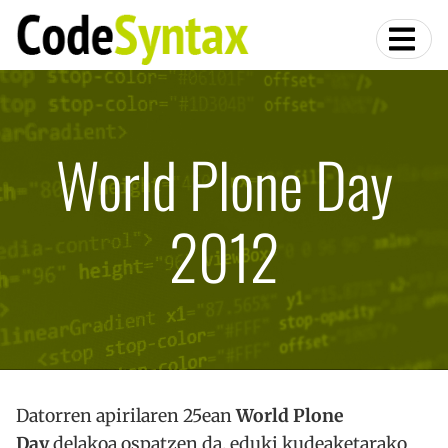
World Plone Day
2012
Datorren apirilaren 25ean
World Plone
Day
delakoa ospatzen da, eduki kudeaketarako