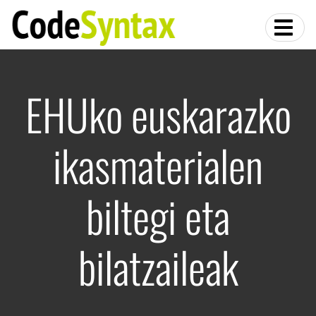
EHUko euskarazko
ikasmaterialen
biltegi eta
bilatzaileak