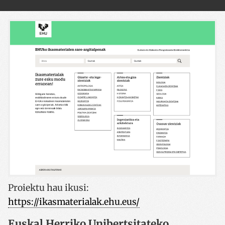
Proiektu hau ikusi
:
https://ikasmaterialak.ehu.eus/
Euskal Herriko Unibertsitateko