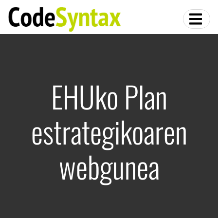
EHUko Plan
estrategikoaren
webgunea