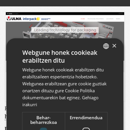
×
Webgune honek cookieak
erabiltzen ditu
BASQUE
Webgune honek cookieak erabiltzen ditu
SPANISH
erabiltzaileen esperientzia hobetzeko.
ENGLISH
Webgunea erabiltzean gure cookie guztiak
onartzen dituzu gure Cookie Politika
dokumentuarekin bat eginez.
Gehiago
irakurri
Proiektu hau ikusi
:
http://www.ulmapackaging.com/interpack/
Behar-
Errendimendua
beharrezkoa
ULMA Packaging enpresa hainbat