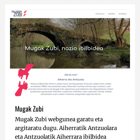
Mugak Zubi
Mugak Zubi webgunea garatu eta
argitaratu dugu. Aiherratik Antzuolara
eta Antzuolatik Aiherrara ibilbidea