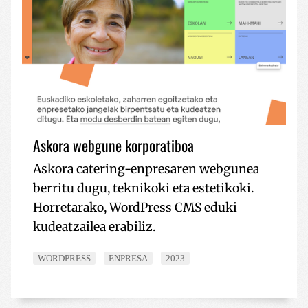
Askora webgune korporatiboa
Askora catering-enpresaren webgunea
berritu dugu, teknikoki eta estetikoki.
Horretarako, WordPress CMS eduki
kudeatzailea erabiliz.
WORDPRESS
ENPRESA
2023