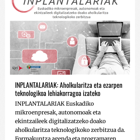
INPLANTALARIAK: Aholkularitza eta ezarpen
teknologikoa lehiakorragoa izateko
INPLANTALARIAK Euskadiko
mikroenpresak, autonomoak eta
ekintzaileek digitalizatzeko doako
aholkularitza teknologikoko zerbitzua da.
Formakuntza agenda eta programaren