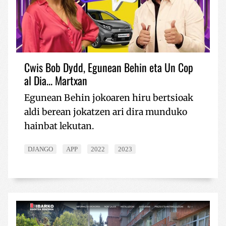
Cwis Bob Dydd, Egunean Behin eta Un Cop
al Dia... Martxan
Egunean Behin jokoaren hiru bertsioak
aldi berean jokatzen ari dira munduko
hainbat lekutan.
DJANGO
APP
2022
2023