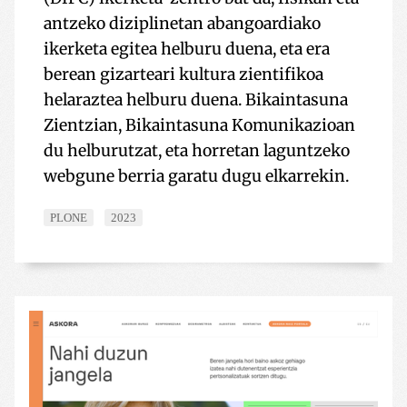
antzeko diziplinetan abangoardiako
ikerketa egitea helburu duena, eta era
berean gizarteari kultura zientifikoa
helaraztea helburu duena. Bikaintasuna
Zientzian, Bikaintasuna Komunikazioan
du helburutzat, eta horretan laguntzeko
webgune berria garatu dugu elkarrekin.
PLONE
2023