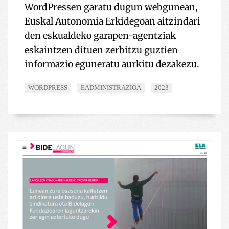
WordPressen garatu dugun webgunean,
Euskal Autonomia Erkidegoan aitzindari
den eskualdeko garapen-agentziak
eskaintzen dituen zerbitzu guztien
informazio eguneratu aurkitu dezakezu.
WORDPRESS
EADMINISTRAZIOA
2023