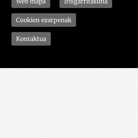
Web mapa
Irisgarritasuna
Cookien ezarpenak
Kontaktua