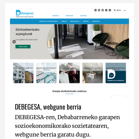
DEBEGESA, webgune berria
DEBEGESA-ren, Debabarreneko garapen
sozioekonomikorako sozietatearen,
webgune berria garatu dugu.