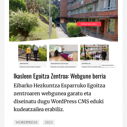
Ikasleen Egoitza Zentroa: Webgune berria
Eibarko Hezkuntza Esparruko Egoitza
zentroaren webgunea garatu eta
diseinatu dugu WordPress CMS eduki
kudeatzailea erabiliz.
WORDPRESS
2023