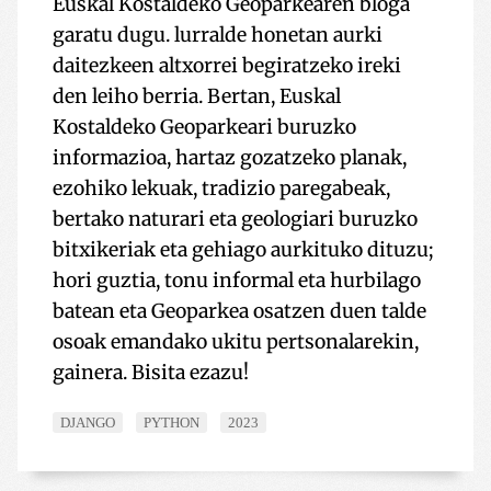
Euskal Kostaldeko Geoparkearen bloga
garatu dugu. lurralde honetan aurki
daitezkeen altxorrei begiratzeko ireki
den leiho berria. Bertan, Euskal
Kostaldeko Geoparkeari buruzko
informazioa, hartaz gozatzeko planak,
ezohiko lekuak, tradizio paregabeak,
bertako naturari eta geologiari buruzko
bitxikeriak eta gehiago aurkituko dituzu;
hori guztia, tonu informal eta hurbilago
batean eta Geoparkea osatzen duen talde
osoak emandako ukitu pertsonalarekin,
gainera. Bisita ezazu!
DJANGO
PYTHON
2023