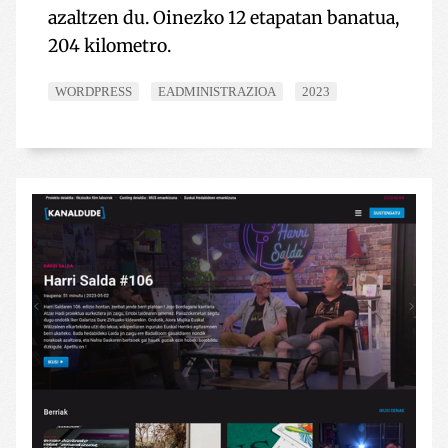
azaltzen du. Oinezko 12 etapatan banatua,
204 kilometro.
WORDPRESS
EADMINISTRAZIOA
2023