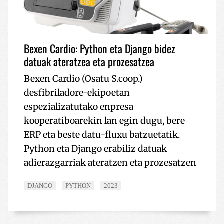
Bexen Cardio: Python eta Django bidez
datuak ateratzea eta prozesatzea
Bexen Cardio (Osatu S.coop.)
desfibriladore-ekipoetan
espezializatutako enpresa
kooperatiboarekin lan egin dugu, bere
ERP eta beste datu-fluxu batzuetatik.
Python eta Django erabiliz datuak
adierazgarriak ateratzen eta prozesatzen
DJANGO
PYTHON
2023