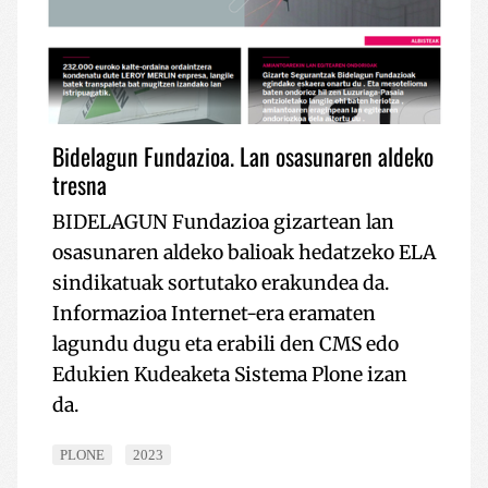
Bidelagun Fundazioa. Lan osasunaren aldeko
tresna
BIDELAGUN Fundazioa gizartean lan
osasunaren aldeko balioak hedatzeko ELA
sindikatuak sortutako erakundea da.
Informazioa Internet-era eramaten
lagundu dugu eta erabili den CMS edo
Edukien Kudeaketa Sistema Plone izan
da.
PLONE
2023