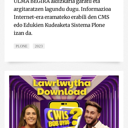
ULMA BEGIRA aldizkaria garatu eta
argitaratzen lagundu dugu. Informazioa
Internet-era eramateko erabili den CMS
edo Edukien Kudeaketa Sistema Plone
izan da.
PLONE
2023