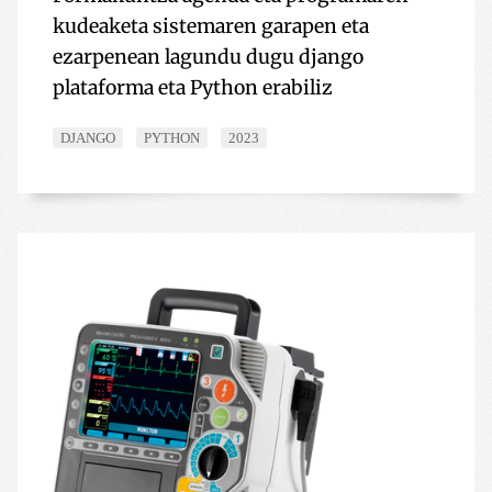
kudeaketa sistemaren garapen eta
ezarpenean lagundu dugu django
plataforma eta Python erabiliz
DJANGO
PYTHON
2023