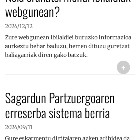
webgunean?
2024/12/12
Zure webgunean ibilaldiei buruzko informazioa
aurkeztu behar baduzu, hemen dituzu guretzat
baliagarriak diren gako batzuk.
+
Sagardun Partzuergoaren
erreserba sistema berria
2024/09/11
Gure eskarmentu digitalaren azken adibidea da