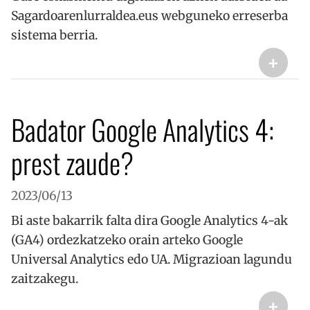
Sagardoarenlurraldea.eus webguneko erreserba
sistema berria.
+
Badator Google Analytics 4:
prest zaude?
2023/06/13
Bi aste bakarrik falta dira Google Analytics 4-ak
(GA4) ordezkatzeko orain arteko Google
Universal Analytics edo UA. Migrazioan lagundu
zaitzakegu.
+