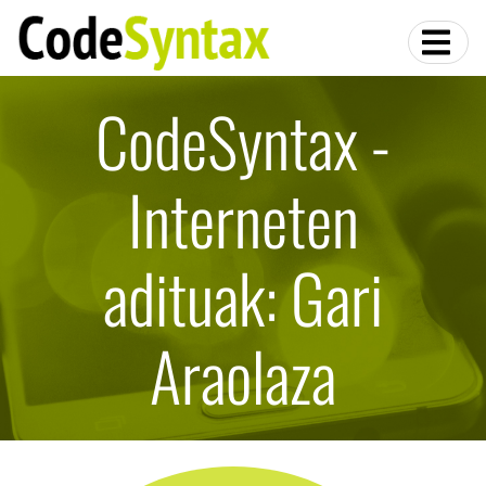
CodeSyntax -
Interneten
adituak: Gari
Araolaza