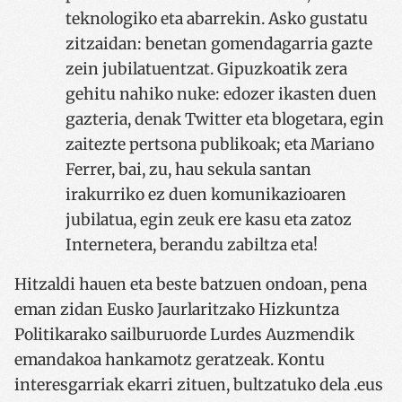
teknologiko eta abarrekin. Asko gustatu
zitzaidan: benetan gomendagarria gazte
zein jubilatuentzat. Gipuzkoatik zera
gehitu nahiko nuke: edozer ikasten duen
gazteria, denak Twitter eta blogetara, egin
zaitezte pertsona publikoak; eta Mariano
Ferrer, bai, zu, hau sekula santan
irakurriko ez duen komunikazioaren
jubilatua, egin zeuk ere kasu eta zatoz
Internetera, berandu zabiltza eta!
Hitzaldi hauen eta beste batzuen ondoan, pena
eman zidan Eusko Jaurlaritzako Hizkuntza
Politikarako sailburuorde Lurdes Auzmendik
emandakoa hankamotz geratzeak. Kontu
interesgarriak ekarri zituen, bultzatuko dela .eus