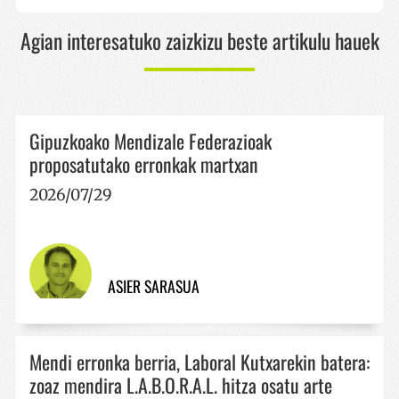
Agian interesatuko zaizkizu beste artikulu hauek
Gipuzkoako Mendizale Federazioak
proposatutako erronkak martxan
2026/07/29
ASIER SARASUA
Mendi erronka berria, Laboral Kutxarekin batera:
zoaz mendira L.A.B.O.R.A.L. hitza osatu arte