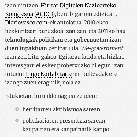
izan nintzen,
Hiritar Digitalen Nazioarteko
Kongresua
(
#CICD
), bere bigarren edizioan,
Diariovasco.com
-ek antolatua. 2010.ekoa
hezkuntzari buruzkoa izan zen, eta 2011ko hau
teknologiak politikan eta gobernuetan izan
duen inpaktuan
zentratu da.
We-government
izan zen hitz-gakoa. Egitarau landu eta hizlari
interesgarriei esker probetxuzko bi egun izan
nituen;
Iñigo Kortabitarte
ren bultzadak ere
izango zuen eraginik, nola ez.
Edukietan, hiru ildo nagusi zeuden:
herritarren aktibismoa sarean
politikariaren presentzia sarean,
kanpainan eta kanpainatik kanpo