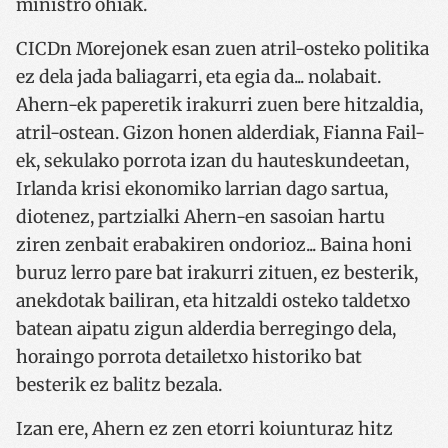
ministro ohiak.
CICDn Morejonek esan zuen atril-osteko politika
ez dela jada baliagarri, eta egia da... nolabait.
VISITOR_PRIVACY_METADATA
5 hilabet
YouTube
Ahern-ek paperetik irakurri zuen bere hitzaldia,
4 aste
.youtube.com
atril-ostean. Gizon honen alderdiak, Fianna Fail-
ek, sekulako porrota izan du hauteskundeetan,
Irlanda krisi ekonomiko larrian dago sartua,
diotenez, partzialki Ahern-en sasoian hartu
ziren zenbait erabakiren ondorioz... Baina honi
buruz lerro pare bat irakurri zituen, ez besterik,
anekdotak bailiran, eta hitzaldi osteko taldetxo
batean aipatu zigun alderdia berregingo dela,
horaingo porrota detailetxo historiko bat
besterik ez balitz bezala.
__cf_bm
29 minut
Cloudflare Inc.
Izan ere, Ahern ez zen etorri koiunturaz hitz
53
.twitter.com
segundo