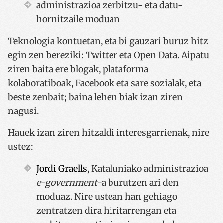
administrazioa zerbitzu- eta datu-
hornitzaile moduan
Teknologia kontuetan, eta bi gauzari buruz hitz
egin zen bereziki: Twitter eta Open Data. Aipatu
ziren baita ere blogak, plataforma
kolaboratiboak, Facebook eta sare sozialak, eta
beste zenbait; baina lehen biak izan ziren
nagusi.
Hauek izan ziren hitzaldi interesgarrienak, nire
ustez:
Jordi Graells
, Kataluniako administrazioa
e-government
-a burutzen ari den
moduaz. Nire ustean han gehiago
zentratzen dira hiritarrengan eta