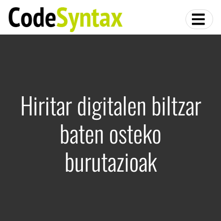
Hiritar digitalen biltzar
baten osteko
burutazioak