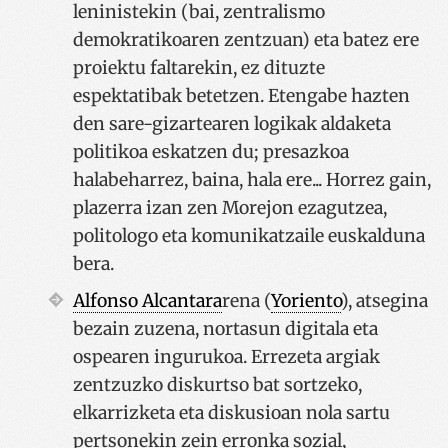
leninistekin (bai, zentralismo
demokratikoaren zentzuan) eta batez ere
proiektu faltarekin, ez dituzte
espektatibak betetzen. Etengabe hazten
den sare-gizartearen logikak aldaketa
politikoa eskatzen du; presazkoa
halabeharrez, baina, hala ere... Horrez gain,
plazerra izan zen Morejon ezagutzea,
politologo eta komunikatzaile euskalduna
bera.
Alfonso Alcantara
rena (
Yoriento
), atsegina
bezain zuzena, nortasun digitala eta
ospearen ingurukoa. Errezeta argiak
zentzuzko diskurtso bat sortzeko,
elkarrizketa eta diskusioan nola sartu
pertsonekin zein erronka sozial,