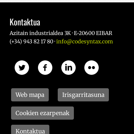
Kontaktua
Azitain industrialdea 3K · E-20600 EIBAR
(+34) 943 82 17 80 ·
info@codesyntax.com
Web mapa
Irisgarritasuna
Cookien ezarpenak
Kontaktua