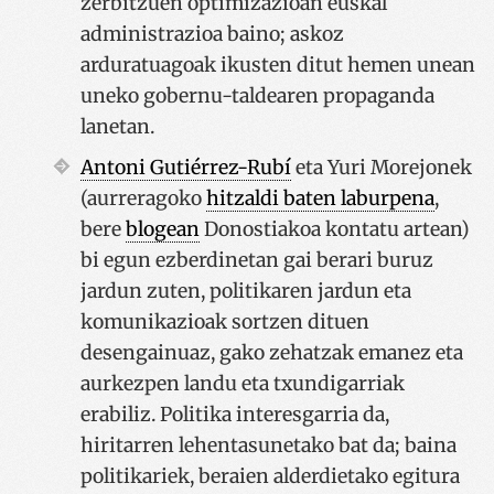
zerbitzuen optimizazioan euskal
administrazioa baino; askoz
arduratuagoak ikusten ditut hemen unean
uneko gobernu-taldearen propaganda
lanetan.
Antoni Gutiérrez-Rubí
eta Yuri Morejonek
(aurreragoko
hitzaldi baten laburpena
,
bere
blogean
Donostiakoa kontatu artean)
bi egun ezberdinetan gai berari buruz
jardun zuten, politikaren jardun eta
komunikazioak sortzen dituen
desengainuaz, gako zehatzak emanez eta
aurkezpen landu eta txundigarriak
erabiliz. Politika interesgarria da,
hiritarren lehentasunetako bat da; baina
politikariek, beraien alderdietako egitura