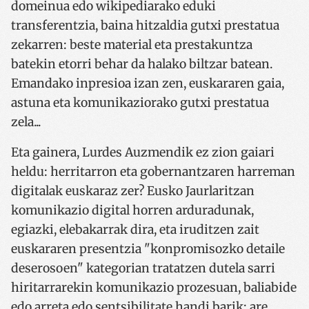
domeinua edo wikipediarako eduki
transferentzia, baina hitzaldia gutxi prestatua
zekarren: beste material eta prestakuntza
batekin etorri behar da halako biltzar batean.
Emandako inpresioa izan zen, euskararen gaia,
astuna eta komunikaziorako gutxi prestatua
zela...
Eta gainera, Lurdes Auzmendik ez zion gaiari
heldu: herritarron eta gobernantzaren harreman
digitalak euskaraz zer? Eusko Jaurlaritzan
komunikazio digital horren arduradunak,
egiazki, elebakarrak dira, eta iruditzen zait
euskararen presentzia "konpromisozko detaile
deserosoen" kategorian tratatzen dutela sarri
hiritarrarekin komunikazio prozesuan, baliabide
edo arreta edo sentsibilitate handi barik; are