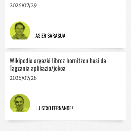
2026/07/29
ASIER SARASUA
Wikipedia argazki librez hornitzen hasi da
Tagzania aplikazio/jokoa
2026/07/28
LUISTXO FERNANDEZ