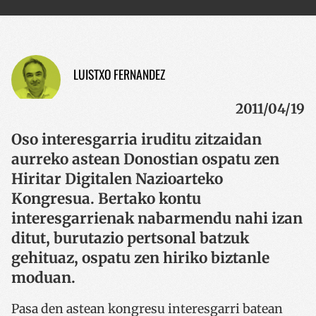
LUISTXO FERNANDEZ
2011/04/19
Oso interesgarria iruditu zitzaidan
aurreko astean Donostian ospatu zen
Hiritar Digitalen Nazioarteko
Kongresua. Bertako kontu
interesgarrienak nabarmendu nahi izan
ditut, burutazio pertsonal batzuk
gehituaz, ospatu zen hiriko biztanle
moduan.
Pasa den astean kongresu interesgarri batean