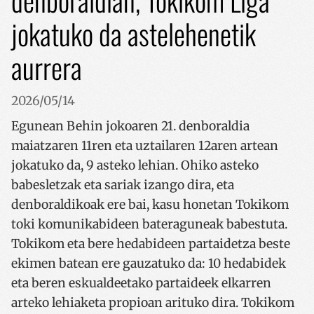
denboraldian, Tokikom Liga
jokatuko da astelehenetik
aurrera
2026/05/14
Egunean Behin jokoaren 21. denboraldia
maiatzaren 11ren eta uztailaren 12aren artean
jokatuko da, 9 asteko lehian. Ohiko asteko
babesletzak eta sariak izango dira, eta
denboraldikoak ere bai, kasu honetan Tokikom
toki komunikabideen bateraguneak babestuta.
Tokikom eta bere hedabideen partaidetza beste
ekimen batean ere gauzatuko da: 10 hedabidek
eta beren eskualdeetako partaideek elkarren
arteko lehiaketa propioan arituko dira. Tokikom