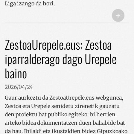
Liga izango da hori.
+
ZestoaUrepele.eus: Zestoa
iparralderago dago Urepele
baino
2026/04/24
Gaur aurkeztu da ZestoaUrepele.eus webgunea,
Zestoa eta Urepele senidetu zirenetik gauzatu
den proiektu bat publiko egiteko: bi herrien
arteko bidea dokumentatzen duen baliabide bat
da hau. Ibilaldi eta ikustaldien bidez Gipuzkoako