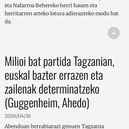
eta Nafarroa Behereko herri hauen eta
herritarren arteko lotura adierazteko modu bat
da.
+
Milioi bat partida Tagzanian,
euskal bazter errazen eta
zailenak determinatzeko
(Guggenheim, Ahedo)
2026/04/16
Abenduan berrabiarazi genuen Tagzania