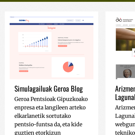
Simulagailuak Geroa Blog
Arizmen
Lagunak
Geroa Pentsioak Gipuzkoako
enpresa eta langileen arteko
Arizmen
elkarlanetik sortutako
Lagunak
pentsio-funtsa da, eta kide
webgun
guztien etorkizun
tekniko