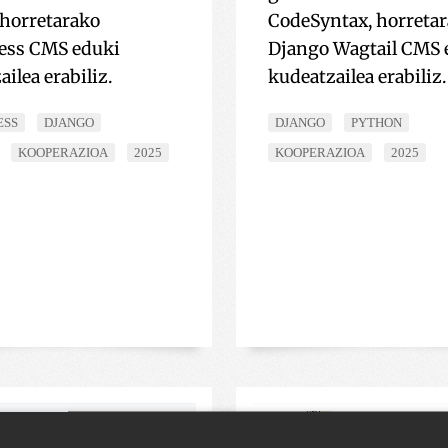
 horretarako
CodeSyntax, horreta
ess CMS eduki
Django Wagtail CMS 
ilea erabiliz.
kudeatzailea erabiliz.
ESS
DJANGO
DJANGO
PYTHON
KOOPERAZIOA
2025
KOOPERAZIOA
2025