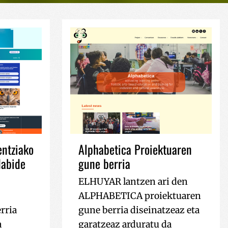
entziako
Alphabetica Proiektuaren
dabide
gune berria
ELHUYAR lantzen ari den
ALPHABETICA proiektuaren
rria
gune berria diseinatzeaz eta
a
garatzeaz arduratu da