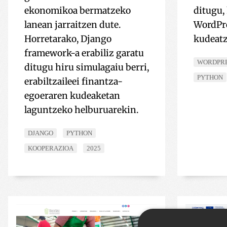
ekonomikoa bermatzeko
ditugu,
lanean jarraitzen dute.
WordPr
Horretarako, Django
kudeatza
framework-a erabiliz garatu
WORDPR
ditugu hiru simulagaiu berri,
PYTHON
erabiltzaileei finantza-
egoeraren kudeaketan
laguntzeko helburuarekin.
DJANGO
PYTHON
KOOPERAZIOA
2025