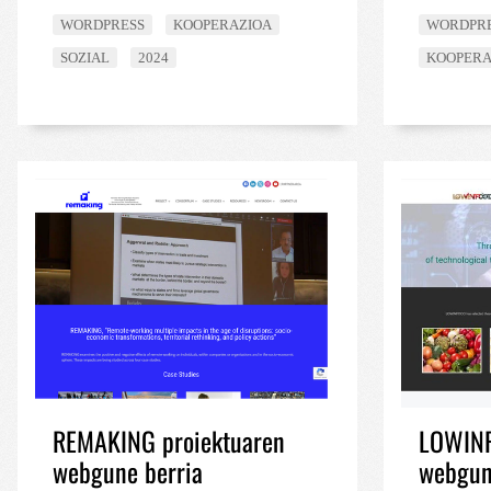
WORDPRESS
KOOPERAZIOA
WORDPR
__cf_bm
SOZIAL
2024
KOOPERA
CookieScriptConse
VISITOR_PRIVACY_
__cf_bm
_GRECAPTCHA
REMAKING proiektuaren
LOWINF
webgune berria
webgun