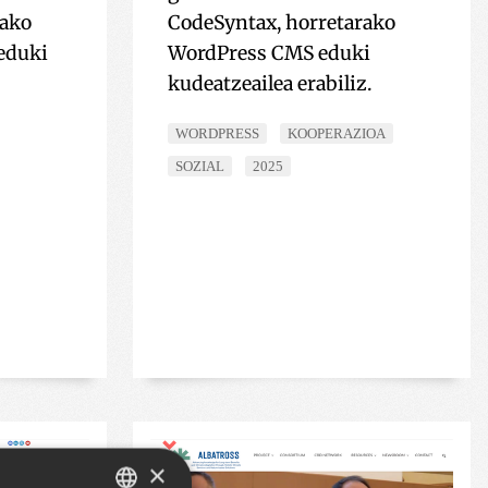
rako
CodeSyntax, horretarako
eduki
WordPress CMS eduki
kudeatzeailea erabiliz.
WORDPRESS
KOOPERAZIOA
SOZIAL
2025
×