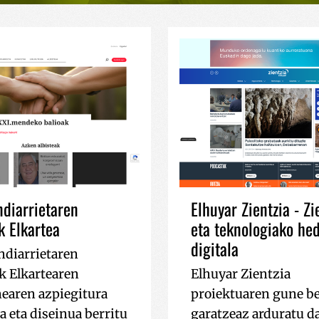
diarrietaren
Elhuyar Zientzia - Zi
 Elkartea
eta teknologiako he
digitala
diarrietaren
 Elkartearen
Elhuyar Zientzia
earen azpiegitura
proiektuaren gune be
a eta diseinua berritu
garatzeaz arduratu d