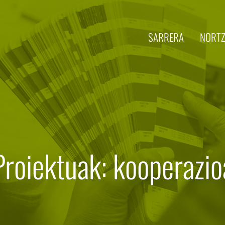
SARRERA
NORTZ
Proiektuak: kooperazio