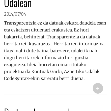
Udalean
2014/07/04
Transparentzia ez da datuak eskura daudela esan
eta eskatzen dituenari erakustea. Ez hori
bakarrik, behintzat. Transparentzia da datuak
herritarrei ikusaraztea. Herritarren informazioa
ikusi nahi dute baina, batez ere, udaletik nahi
dugu herritarrek informazio hori guztia
__cf_bm
29 minut
Cloudflare Inc.
ezagutzea. Ideia horretan oinarritutako
53
.twitter.com
segundo
proiektua da Kontuak Garbi, Azpeitiko Udalak
CodeSyntax-ekin sareratu berri duena.
+
_GRECAPTCHA
5 hilabet
Google LLC