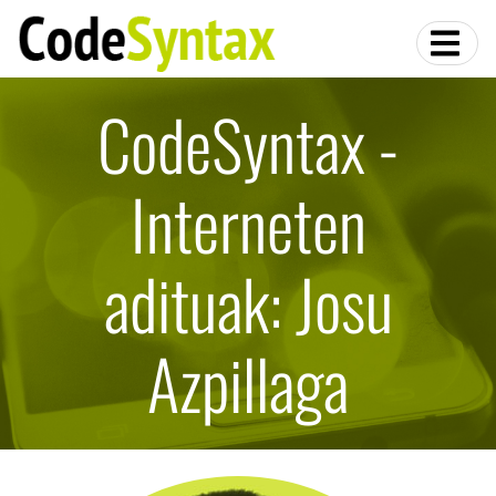
CodeSyntax -
Interneten
adituak: Josu
Azpillaga