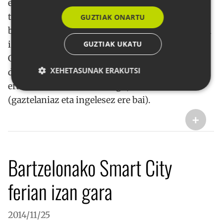
erantzun behar dira, ahalik eta denborarik
txikienean. Euskarazko bertsioak hilabate
GUZTIAK ONARTU
batzuk ditu sarean. Tarte honetan 1500 deskarga
GUZTIAK UKATU
izan ditu eta GipuzkoaAPPs lehiaketa irabazi du.
Galderak automatikoki sortzen dira, eta
XEHETASUNAK ERAKUTSI
dagoeneko 130.000ko sorta dago prest. Orain
eraberrituta aurkezten dugu, eta eleanitz
(gaztelaniaz eta ingelesez ere bai).
Behar-beharrezkoa
Errendimendua
+
Bideratzea
Funtzionaltasuna
Strictly necessary cookies allow core website
functionality such as user login and account
Bartzelonako Smart City
management. The website cannot be used properly
without strictly necessary cookies.
ferian izan gara
Hornitzailea /
Izena
Iraungitze
Domeinua
__cf_bm
29 minut
Cloudflare Inc.
57
.x.com
2014/11/25
segundo