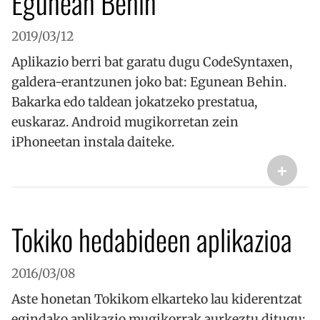
Egunean Behin
2019/03/12
Aplikazio berri bat garatu dugu CodeSyntaxen,
galdera-erantzunen joko bat: Egunean Behin.
Bakarka edo taldean jokatzeko prestatua,
euskaraz. Android mugikorretan zein
iPhoneetan instala daiteke.
+
Tokiko hedabideen aplikazioa
2016/03/08
Aste honetan Tokikom elkarteko lau kiderentzat
egindako aplikazio mugikorrak aurkeztu ditugu: