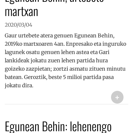
martxan
2020/03/04
Gaur urtebete atera genuen Egunean Behin,
2019ko martxoaren 4an. Enpresako eta inguruko
lagunek osatu genuen lehen astea eta Gari
lankideak jokatu zuen lehen partida hura
goizeko zazpietan; zortzi asmatu zituen minutu
batean. Geroztik, beste 5 milioi partida pasa
jokatu dira.
+
Egunean Behin: lehenengo