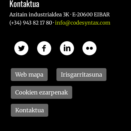
Kontaktua
Azitain industrialdea 3K · E-20600 EIBAR
(+34) 943 82 17 80 ·
info@codesyntax.com
Web mapa
Irisgarritasuna
Cookien ezarpenak
Kontaktua