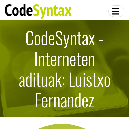
CodeSyntax -
Interneten
adituak: Luistxo
Fernandez