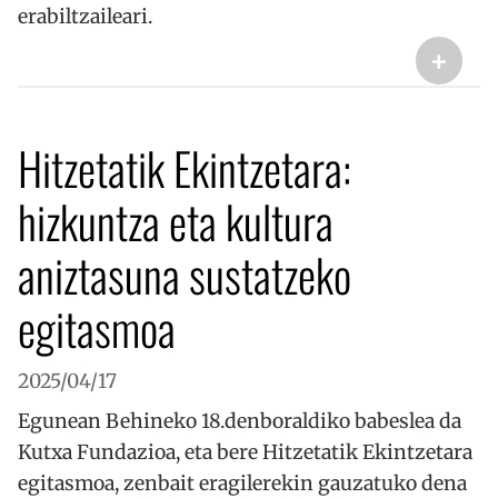
erabiltzaileari.
+
Hitzetatik Ekintzetara:
hizkuntza eta kultura
aniztasuna sustatzeko
egitasmoa
2025/04/17
Egunean Behineko 18.denboraldiko babeslea da
Kutxa Fundazioa, eta bere Hitzetatik Ekintzetara
egitasmoa, zenbait eragilerekin gauzatuko dena