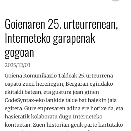
Goienaren 25. urteurrenean,
Interneteko garapenak
gogoan
2025/12/03
Goiena Komunikazio Taldeak 25. urteurrena
ospatu zuen herenegun, Bergaran egindako
ekitaldi batean, eta gustura joan ginen
CodeSyntax-eko lankide talde bat haiekin jaia
egitera. Gure enpresaren adina ere horixe da, eta
hasieratik kolaboratu dugu Interneteko
kontuetan. Zuen historian geuk parte hartutako