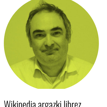
Wikipedia argazki librez