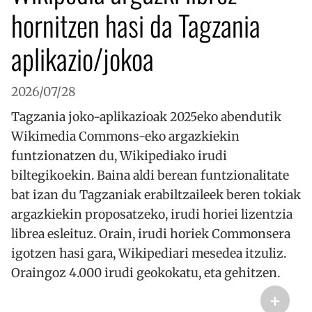
hornitzen hasi da Tagzania
aplikazio/jokoa
2026/07/28
Tagzania joko-aplikazioak 2025eko abendutik
Wikimedia Commons-eko argazkiekin
funtzionatzen du, Wikipediako irudi
biltegikoekin. Baina aldi berean funtzionalitate
bat izan du Tagzaniak erabiltzaileek beren tokiak
argazkiekin proposatzeko, irudi horiei lizentzia
librea esleituz. Orain, irudi horiek Commonsera
igotzen hasi gara, Wikipediari mesedea itzuliz.
Oraingoz 4.000 irudi geokokatu, eta gehitzen.
+