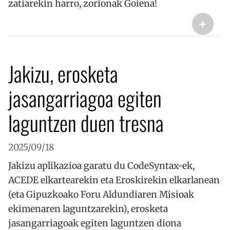
zatiarekin harro, zorionak Goiena!
+
Jakizu, erosketa
jasangarriagoa egiten
laguntzen duen tresna
2025/09/18
Jakizu aplikazioa garatu du CodeSyntax-ek,
ACEDE elkartearekin eta Eroskirekin elkarlanean
(eta Gipuzkoako Foru Aldundiaren Misioak
ekimenaren laguntzarekin), erosketa
jasangarriagoak egiten laguntzen diona