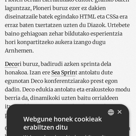
laguntzaz, Ploneri buruz ezer ez dakien
diseinatzaile batek egindako HTML eta CSSa era
erraz baten txertatzen uzten du Diazok. Urtebete
baino gehiagoan zehar bildutako esperientzia
hori konpartitzeko aukera izango dugu
Arnhemen.
Deco
ri buruz, badirudi azken sprinta dela
honakoa. Izan ere
Sea Sprin
t antolatu dute
egunotan Deco konferentziarako prest egon
dadin. Deco edukia antolatu eta erakusteko modu
berria da, dinamikoki uzten baitu orrialdeen
itxura aldatzen eta eremuak gehitu eta kentzen
×
programazio beharrik gabe.
Webgune honek cookieak
erabiltzen ditu
Gu ere bertan izango gara, orain artekoa ikusi eta
BASQUE