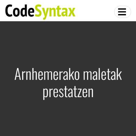
Arnhemerako maletak
prestatzen