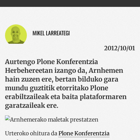
MIKEL LARREATEGI
2012/10/01
Aurtengo Plone Konferentzia
Herbehereetan izango da, Arnhemen
hain zuzen ere, bertan bilduko gara
mundu guztitik etorritako Plone
erabiltzaileak eta baita plataformaren
garatzaileak ere.
Urteroko ohitura da
Plone Konferentzia