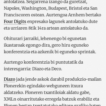
antolatzea. Seigarrena izango da guretzat,
Napoles, Washington, Budapest, Bristol eta San
Franciscoren ostean. Aurtengoa Arnhem bertako
Four Digits
enpresako lagunek antolatuko dute
eta urriaren 8tik 14ra artean antolatuko da.
Ohiturari jarraiki, lehenengo bi egunetan
ikastaroak egongo dira, gero hiru eguneko
konferentzia eta azkenik bi eguneko sprintak.
Aurtengo konferentzia bi puntutatik da
interesgarria: Diazo eta Deco.
Diazo
jada jende askok darabil produkzio-mailan
Plonerekin egindako webguneen itxura
aldatzeko. Ploneren txantiloiak aldatu gabe,
XMLn oinarritutako erregela batzuk erabiliz eta
Plonen bertan txertatutako editore grafiko baten