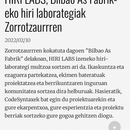
eko hiri laborategiak
Zorrotzaurrren
2022/02/10
Zorrotzaurrren kokatuta dagoen "Bilbao As
Fabrik" delakoan, HIRI LABS izeneko hiri-
laborategi multzoa sortzen ari da. Ikaskuntza eta
ezaguera partekatzea, ekimen bateratuak
proiektatzea eta berrikuntzaren inguruan
komunitatea sortzea dira helburuak. Hasieratik,
CodeSyntaxek bat egin du proiektuarekin eta
gure ekarpentxoa, gure esperientzia eta proiektu
berriak sortzeko gure gogoa gehitzen diogu.
+