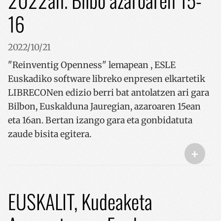
2022an. Bilbo azaroaren 15-
16
2022/10/21
"Reinventig Openness" lemapean , ESLE
Euskadiko software libreko enpresen elkartetik
LIBRECONen edizio berri bat antolatzen ari gara
Bilbon, Euskalduna Jauregian, azaroaren 15ean
eta 16an. Bertan izango gara eta gonbidatuta
zaude bisita egitera.
+
EUSKALIT, Kudeaketa