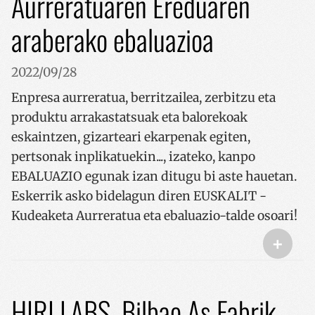
Aurreratuaren Ereduaren
araberako ebaluazioa
2022/09/28
Enpresa aurreratua, berritzailea, zerbitzu eta
produktu arrakastatsuak eta balorekoak
eskaintzen, gizarteari ekarpenak egiten,
pertsonak inplikatuekin..., izateko, kanpo
EBALUAZIO egunak izan ditugu bi aste hauetan.
Eskerrik asko bidelagun diren EUSKALIT -
Kudeaketa Aurreratua eta ebaluazio-talde osoari!
+
HIRI LABS, Bilbao As Fabrik-