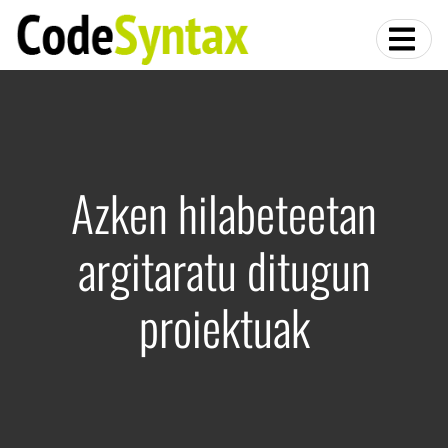
Azken hilabeteetan
argitaratu ditugun
proiektuak