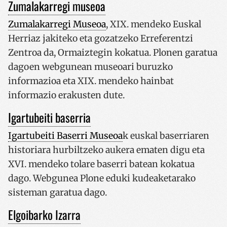
Zumalakarregi museoa
Zumalakarregi Museoa
, XIX. mendeko Euskal
Herriaz jakiteko eta gozatzeko Erreferentzi
Zentroa da, Ormaiztegin kokatua. Plonen garatua
dagoen webgunean museoari buruzko
informazioa eta XIX. mendeko hainbat
informazio erakusten dute.
Igartubeiti baserria
Igartubeiti Baserri Museoa
k euskal baserriaren
historiara hurbiltzeko aukera ematen digu eta
XVI. mendeko tolare baserri batean kokatua
dago. Webgunea Plone eduki kudeaketarako
sisteman garatua dago.
Elgoibarko Izarra