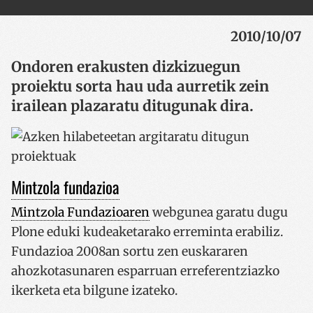
2010/10/07
Ondoren erakusten dizkizuegun
proiektu sorta hau uda aurretik zein
irailean plazaratu ditugunak dira.
Mintzola fundazioa
Mintzola Fundazioaren
webgunea garatu dugu
Plone eduki kudeaketarako erreminta erabiliz.
Fundazioa 2008an sortu zen euskararen
ahozkotasunaren esparruan erreferentziazko
ikerketa eta bilgune izateko.