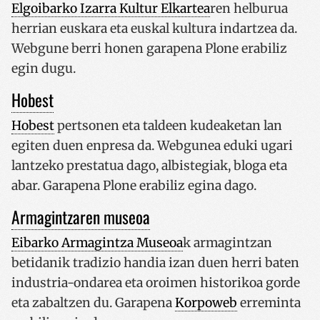
Elgoibarko Izarra Kultur Elkartea
ren helburua
herrian euskara eta euskal kultura indartzea da.
Webgune berri honen garapena Plone erabiliz
egin dugu.
Hobest
Hobest
pertsonen eta taldeen kudeaketan lan
egiten duen enpresa da. Webgunea eduki ugari
lantzeko prestatua dago, albistegiak, bloga eta
abar. Garapena Plone erabiliz egina dago.
Armagintzaren museoa
Eibarko Armagintza Museoa
k armagintzan
betidanik tradizio handia izan duen herri baten
industria-ondarea eta oroimen historikoa gorde
eta zabaltzen du. Garapena
Korpoweb
erreminta