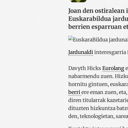
Joan den ostiralean
Euskarabildua jardu
berrien esparruan et
Jardunaldi
interesgarria 
Davyth Hicks
Eurolang
e
nabarmendu zuen. Hizkun
hornitu gintuen, euskar
berri
ere eman zuen, eta,
diren titularrak kazetar
dituzten hizkuntza batzuk
den, teknologietan, sare