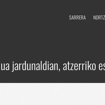
SARRERA
NORTZ
ua jardunaldian, atzerriko e