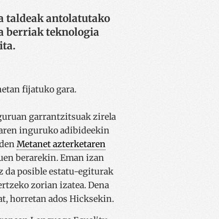
a taldeak antolatutako
 berriak teknologia
ita.
etan fijatuko gara.
uruan garrantzitsuak zirela
saren inguruko adibideekin
 den
Metanet azterketaren
nuen berarekin. Eman izan
z da posible estatu-egiturak
ertzeko zorian izatea. Dena
at, horretan ados Hicksekin.