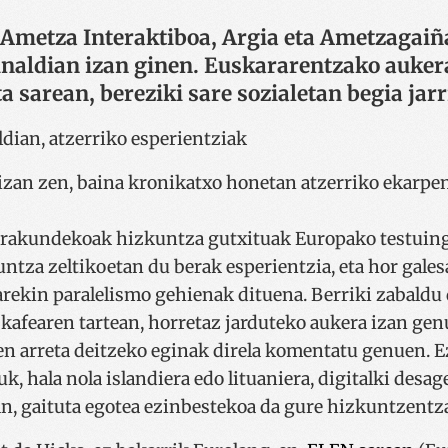
 iAmetza Interaktiboa, Argia eta Ametzagaiñ
naldian izan ginen. Euskararentzako aukera
a sarean, bereziki sare sozialetan begia jarr
izan zen, baina kronikatxo honetan atzerriko ekarpen
rakundekoak hizkuntza gutxituak Europako testuing
tza zeltikoetan du berak esperientzia, eta hor gale
arekin paralelismo gehienak dituena. Berriki zabaldu
 kafearen tartean, horretaz jarduteko aukera izan ge
ien arreta deitzeko eginak direla komentatu genuen. E
, hala nola islandiera edo lituaniera, digitalki desag
an, gaituta egotea ezinbestekoa da gure hizkuntzentz