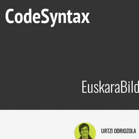
EuskaraBild
URTZI ODRIOZOLA