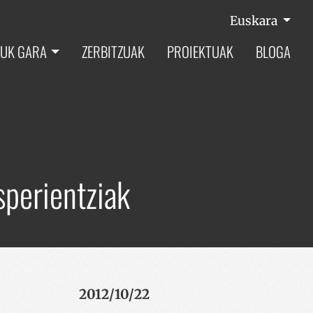
Euskara
UK GARA
ZERBITZUAK
PROIEKTUAK
BLOGA
sperientziak
2012/10/22