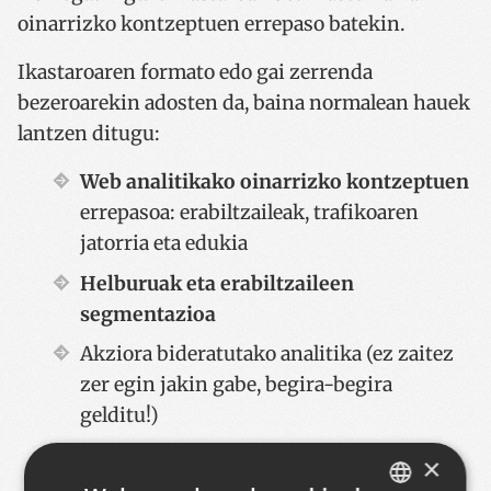
oinarrizko kontzeptuen errepaso batekin.
Ikastaroaren formato edo gai zerrenda
bezeroarekin adosten da, baina normalean hauek
lantzen ditugu:
Web analitikako oinarrizko kontzeptuen
errepasoa: erabiltzaileak, trafikoaren
jatorria eta edukia
Helburuak eta erabiltzaileen
segmentazioa
Akziora bideratutako analitika (ez zaitez
zer egin jakin gabe, begira-begira
gelditu!)
Google Analytics bezeroaren kasu
×
konkretura aplikatuta