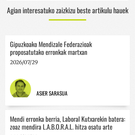
Agian interesatuko zaizkizu beste artikulu hauek
CookieScriptConsent
urte bat
CookieScript
www.codesyntax.com
Gipuzkoako Mendizale Federazioak
proposatutako erronkak martxan
Google Pribatutasun Politika
2026/07/29
ASIER SARASUA
VISITOR_PRIVACY_METADATA
5 hilabet
YouTube
4 aste
.youtube.com
Mendi erronka berria, Laboral Kutxarekin batera:
zoaz mendira L.A.B.O.R.A.L. hitza osatu arte