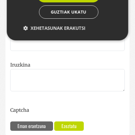
GUZTIAK UKATU
XEHETASUNAK ERAKUTSI
Email
Behar-beharrezkoa
Errendimendua
Bideratzea
Funtzionaltasuna
Iruzkina
Strictly necessary cookies allow core website
functionality such as user login and account
management. The website cannot be used properly
without strictly necessary cookies.
Hornitzailea /
Izena
Iraungitze
Domeinua
__cf_bm
29 minut
Captcha
Cloudflare Inc.
57
.x.com
segundo
Eman erantzuna
Ezeztatu