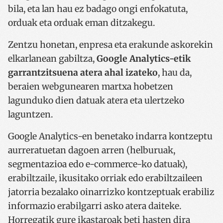
bila, eta lan hau ez badago ongi enfokatuta,
orduak eta orduak eman ditzakegu.
Zentzu honetan, enpresa eta erakunde askorekin
elkarlanean gabiltza,
Google Analytics-etik
garrantzitsuena atera ahal izateko
, hau da,
beraien webgunearen martxa hobetzen
lagunduko dien datuak atera eta ulertzeko
laguntzen.
Google Analytics-en benetako indarra kontzeptu
aurreratuetan dagoen arren (helburuak,
segmentazioa edo e-commerce-ko datuak),
erabiltzaile, ikusitako orriak edo erabiltzaileen
jatorria bezalako oinarrizko kontzeptuak erabiliz
informazio erabilgarri asko atera daiteke.
Horregatik gure ikastaroak beti hasten dira