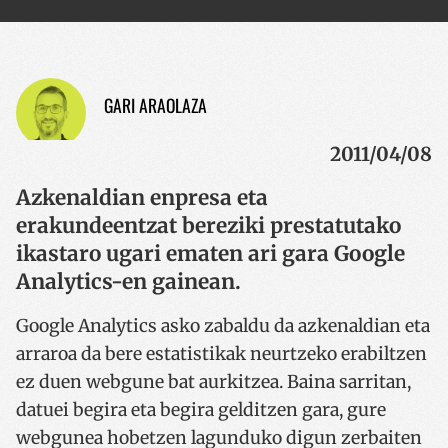
GARI ARAOLAZA
2011/04/08
Azkenaldian enpresa eta
erakundeentzat bereziki prestatutako
ikastaro ugari ematen ari gara Google
Analytics-en gainean.
Google Analytics asko zabaldu da azkenaldian eta
arraroa da bere estatistikak neurtzeko erabiltzen
ez duen webgune bat aurkitzea. Baina sarritan,
datuei begira eta begira gelditzen gara, gure
webgunea hobetzen lagunduko digun zerbaiten