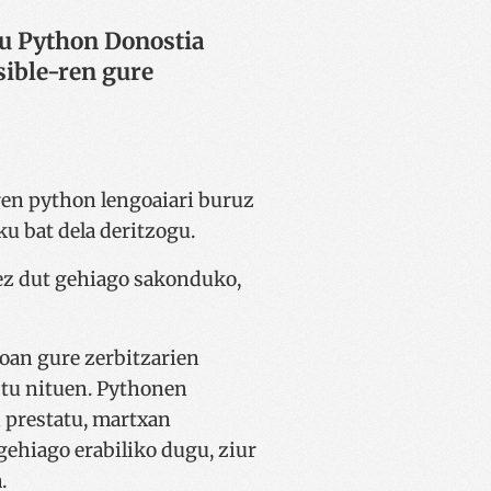
du Python Donostia
sible-ren gure
en python lengoaiari buruz
ku bat dela deritzogu.
, ez dut gehiago sakonduko,
oan gure zerbitzarien
tu nituen. Pythonen
n prestatu, martxan
gehiago erabiliko dugu, ziur
.