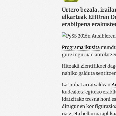
Urtero bezala, irai
elkarteak EHUren Do
erabilpena erakuste
Programa ikusita
mundu z
gure inguruan antolatzen
Hitzaldi zientifikoei da
nahiko galduta sentitzen
Larunbat arratsaldean
An
kudeaketa egiteko erabi
idatzitako tresna honi es
ditugunen konfigurazioak
naiz, eta helburua aplik