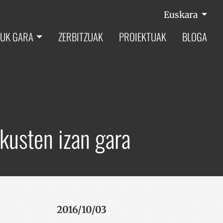
Euskara
UK GARA
ZERBITZUAK
PROIEKTUAK
BLOGA
kusten izan gara
2016/10/03