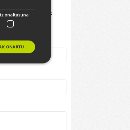
ENGLISH
b helbideak eta emailak
tzionaltasuna
AK ONARTU
e website cannot be
eizteko erabiltzen
rentzat, beren
txosten baliodunak