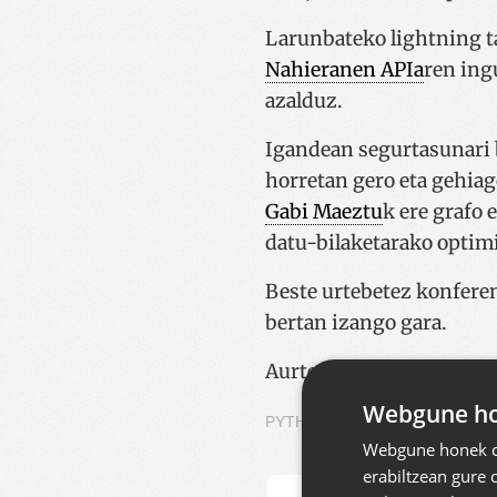
Larunbateko lightning ta
Nahieranen APIa
ren ing
azalduz.
Igandean segurtasunari 
horretan gero eta gehiag
Gabi Maeztu
k ere grafo
datu-bilaketarako optim
Beste urtebetez konferen
bertan izango gara.
Aurten ere PySS 2016 ba
Webgune hon
PYTHON
Webgune honek co
erabiltzean gure 