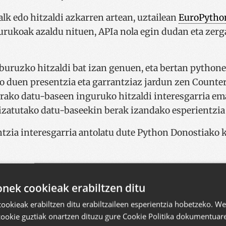
lk edo hitzaldi azkarren artean, uztailean
EuroPytho
urukoak azaldu nituen, APIa nola egin dudan eta zer
buruzko hitzaldi bat izan genuen, eta bertan python
o duen presentzia eta garrantziaz jardun zen Counte
 erako datu-baseen inguruko hitzaldi interesgarria e
izatutako datu-baseekin berak izandako esperientzia
tzia interesgarria antolatu dute Python Donostiako k
besten izan da CodeSyntax.
ek cookieak erabiltzen ditu
okieak erabiltzen ditu erabiltzaileen esperientzia hobetzeko. 
cookie guztiak onartzen dituzu gure Cookie Politika dokumentuare