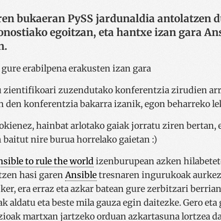
laren bukaeran PySS jardunaldia antolatzen 
nostiako egoitzan, eta hantxe izan gara An
n.
ientifikoari zuzendutako konferentzia zirudien arr
 den konferentzia bakarra izanik, egon beharreko le
gokienez, hainbat arlotako gaiak jorratu ziren bertan
 baitut nire burua horrelako gaietan :)
sible to rule the world
izenburupean azken hilabetet
ltzen hasi garen
Ansible
tresnaren ingurukoak aurkez
ker, era erraz eta azkar batean gure zerbitzari berria
 aldatu eta beste mila gauza egin daitezke. Gero eta 
azioak martxan jartzeko orduan azkartasuna lortzea da