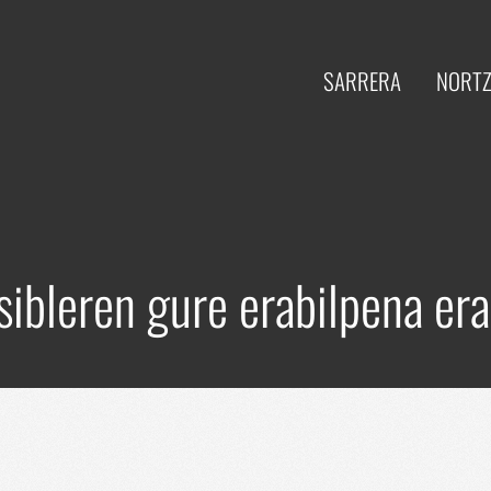
SARRERA
NORTZ
bleren gure erabilpena era