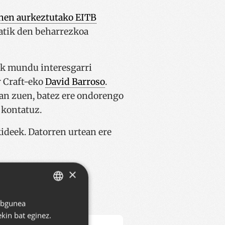
nen aurkeztutako EITB
gatik den beharrezkoa
ek mundu interesgarri
r Craft-eko
David Barroso
.
man zuen, batez ere ondorengo
 kontatuz.
ideek. Datorren urtean ere
×
Webgunea
BASQUE
kin bat eginez.
SPANISH