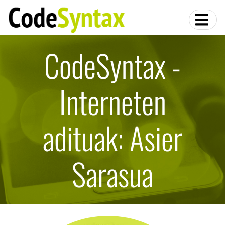
CodeSyntax -
Interneten
adituak: Asier
Sarasua