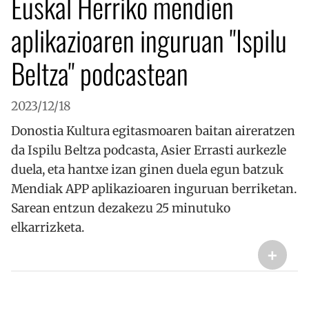
Euskal Herriko mendien
Strictly necessary cookies allow core website
aplikazioaren inguruan "Ispilu
functionality such as user login and account
management. The website cannot be used properly
without strictly necessary cookies.
Beltza" podcastean
Hornitzailea /
Izena
Iraungitze
Domeinua
__cf_bm
29 minut
Cloudflare Inc.
2023/12/18
57
.x.com
segundo
Donostia Kultura egitasmoaren baitan aireratzen
da Ispilu Beltza podcasta, Asier Errasti aurkezle
duela, eta hantxe izan ginen duela egun batzuk
Mendiak APP aplikazioaren inguruan berriketan.
Sarean entzun dezakezu 25 minutuko
elkarrizketa.
CookieScriptConsent
urte bat
CookieScript
www.codesyntax.com
+
Google Pribatutasun Politika