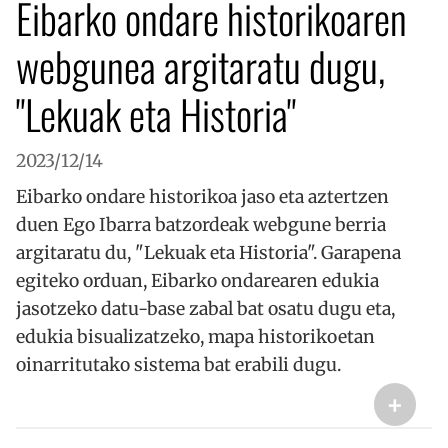
Eibarko ondare historikoaren
webgunea argitaratu dugu,
"Lekuak eta Historia"
VISITOR_PRIVACY_METADATA
5 hilabet
YouTube
4 aste
.youtube.com
2023/12/14
Eibarko ondare historikoa jaso eta aztertzen
duen Ego Ibarra batzordeak webgune berria
argitaratu du, "Lekuak eta Historia". Garapena
egiteko orduan, Eibarko ondarearen edukia
jasotzeko datu-base zabal bat osatu dugu eta,
edukia bisualizatzeko, mapa historikoetan
oinarritutako sistema bat erabili dugu.
+
__cf_bm
29 minut
Cloudflare Inc.
53
.twitter.com