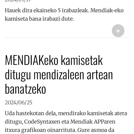
Hauek dira ekaineko 5 irabazleak. Mendiak-eko
kamiseta bana irabazi dute.
+
MENDIAKeko kamisetak
ditugu mendizaleen artean
banatzeko
2024/06/25
Uda hastekotan dela, mendirako kamisetak atera
ditugu, CodeSyntaxen eta Mendiak APParen
itxura grafikoan oinarrituta. Gure asmoa da