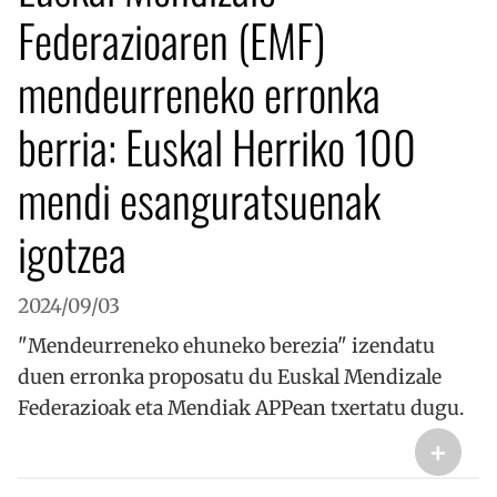
Federazioaren (EMF)
mendeurreneko erronka
berria: Euskal Herriko 100
mendi esanguratsuenak
igotzea
2024/09/03
"Mendeurreneko ehuneko berezia" izendatu
duen erronka proposatu du Euskal Mendizale
Federazioak eta Mendiak APPean txertatu dugu.
+