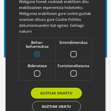
Webgune honek cookieak erabiltzen ditu
SPANISH
erabiltzaileen esperientzia hobetzeko.
ENGLISH
Webgunea erabiltzean gure cookie guztiak
onartzen dituzu gure Cookie Politika
dokumentuarekin bat eginez.
Gehiago
irakurri
Behar-
Errendimendua
beharrezkoa
Bideratzea
Funtzionaltasuna
GUZTIAK ONARTU
GUZTIAK UKATU