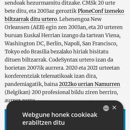
sendoak hezurmamitu ditzake. CMSk 20 urte
bete ditu, eta 2003az geroztik
PloneConf izeneko
biltzarrak ditu urtero
. Lehenengoa New
Orleansen (AEB) egin zen 2003an, eta 20 urteren
buruan Euskal Herrian izango da tartean Viena,
Washington DC, Berlin, Napoli, San Francisco,
Tokyo edo Brasilia bezalako hiriak bisitatu
dituen biltzarrak. CodeSyntax urtero izan da
horietan 2007ik aurrera. 2020 eta 2021 urteetan
konferentziak telematikoak izan dira,
pandemiagatik, baina
2022ko urrian Namurren
(Belgikan) 200 profesional bildu ziren berriro,
aurrez aurre.
×
Webgune honek cookieak
erabiltzen ditu
BASQUE