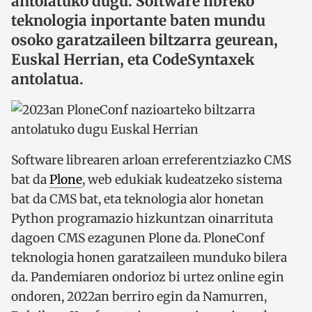
antolatuko dugu. Software libreko
teknologia inportante baten mundu
osoko garatzaileen biltzarra geurean,
Euskal Herrian, eta CodeSyntaxek
antolatua.
Software librearen arloan erreferentziazko CMS
bat da
Plone
, web edukiak kudeatzeko sistema
bat da CMS bat, eta teknologia alor honetan
Python programazio hizkuntzan oinarrituta
dagoen CMS ezagunen Plone da. PloneConf
teknologia honen garatzaileen munduko bilera
da. Pandemiaren ondorioz bi urtez online egin
ondoren, 2022an berriro egin da Namurren,