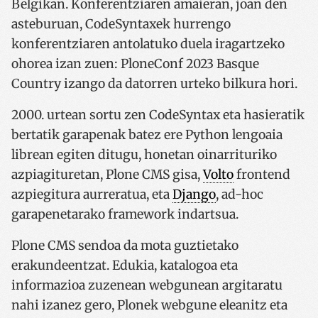
Belgikan. Konferentziaren amaieran, joan den
asteburuan, CodeSyntaxek hurrengo
konferentziaren antolatuko duela iragartzeko
ohorea izan zuen: PloneConf 2023 Basque
Country izango da datorren urteko bilkura hori.
2000. urtean sortu zen CodeSyntax eta hasieratik
bertatik garapenak batez ere Python lengoaia
librean egiten ditugu, honetan oinarrituriko
azpiagituretan, Plone CMS gisa,
Volto
frontend
azpiegitura aurreratua, eta
Django
, ad-hoc
garapenetarako framework indartsua.
Plone CMS sendoa da mota guztietako
erakundeentzat. Edukia, katalogoa eta
informazioa zuzenean webgunean argitaratu
nahi izanez gero, Plonek webgune eleanitz eta