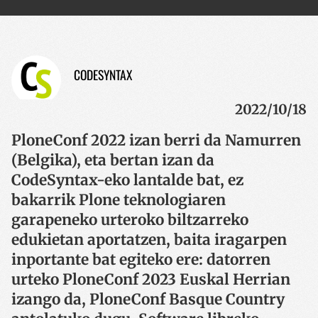
CODESYNTAX
2022/10/18
PloneConf 2022 izan berri da Namurren
(Belgika), eta bertan izan da
CodeSyntax-eko lantalde bat, ez
bakarrik Plone teknologiaren
garapeneko urteroko biltzarreko
edukietan aportatzen, baita iragarpen
inportante bat egiteko ere: datorren
urteko PloneConf 2023 Euskal Herrian
izango da, PloneConf Basque Country