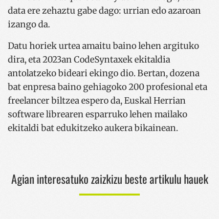
data ere zehaztu gabe dago: urrian edo azaroan
izango da.
CookieScriptConsent
urte bat
CookieScript
www.codesyntax.com
Datu horiek urtea amaitu baino lehen argituko
dira, eta 2023an CodeSyntaxek ekitaldia
Google Pribatutasun Politika
antolatzeko bideari ekingo dio. Bertan, dozena
bat enpresa baino gehiagoko 200 profesional eta
freelancer biltzea espero da, Euskal Herrian
software librearen esparruko lehen mailako
ekitaldi bat edukitzeko aukera bikainean.
VISITOR_PRIVACY_METADATA
5 hilabet
YouTube
4 aste
.youtube.com
Agian interesatuko zaizkizu beste artikulu hauek