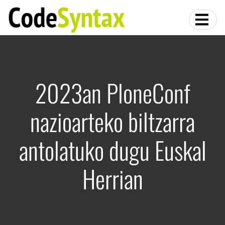
2023an PloneConf
nazioarteko biltzarra
antolatuko dugu Euskal
Herrian