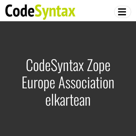
CodeSyntax Zope
Europe Association
elkartean