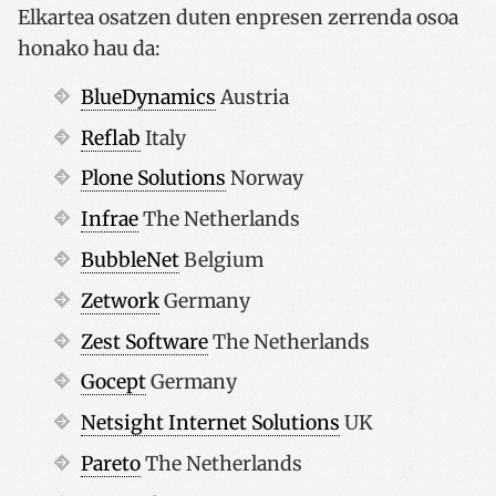
Elkartea osatzen duten enpresen zerrenda osoa
honako hau da:
BlueDynamics
Austria
Reflab
Italy
Plone Solutions
Norway
Infrae
The Netherlands
BubbleNet
Belgium
Zetwork
Germany
Zest Software
The Netherlands
Gocept
Germany
Netsight Internet Solutions
UK
Pareto
The Netherlands