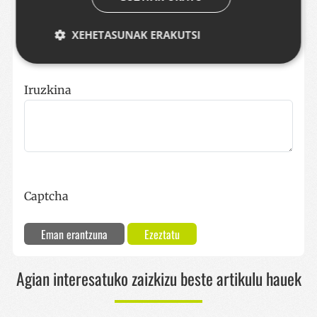
Email
XEHETASUNAK ERAKUTSI
Iruzkina
Behar-beharrezkoa
Errendimendua
Bideratzea
Funtzionaltasuna
Strictly necessary cookies allow core website
functionality such as user login and account
management. The website cannot be used properly
without strictly necessary cookies.
Hornitzailea /
Captcha
Izena
Iraungitze
Domeinua
__cf_bm
29 minut
Cloudflare Inc.
Eman erantzuna
Ezeztatu
57
.x.com
segundo
Agian interesatuko zaizkizu beste artikulu hauek