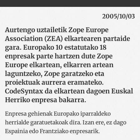
2005/10/03
Aurtengo uztailetik Zope Europe
Association (ZEA) elkartearen partaide
gara. Europako 10 estatutako 18
enpresak parte hartzen dute Zope
Europe elkartean, elkarren artean
laguntzeko, Zope garatzeko eta
proiektuak aurrera eramateko.
CodeSyntax da elkartean dagoen Euskal
Herriko enpresa bakarra.
Enpresa gehienak Europako iparraldeko
herrialde garatuetakoak dira. Izan ere, ez dago
Espainia edo Frantziako enpresarik.