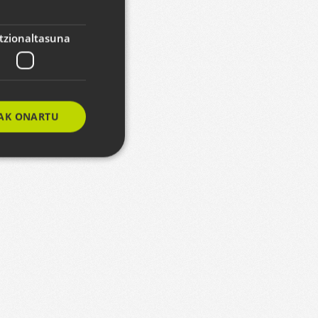
ENGLISH
tzionaltasuna
AK ONARTU
e website cannot be
eizteko erabiltzen
rentzat, beren
txosten baliodunak