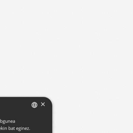
×
Webgunea
BASQUE
kin bat eginez.
SPANISH