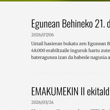
Egunean Behineko 21. d
2026/07/06
Uztail hasieran bukatu zen Egunean Be
48.000 erabiltzaile inguruk hartu zu
bateragunea izan da babesle nagusia 
EMAKUMEKIN II ekitald
2026/03/24