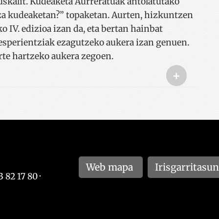
uskalit. Kudeaketa Aurreratuak antolatutako
za kudeaketan?” topaketan. Aurten, hizkuntzen
 IV. edizioa izan da, eta bertan hainbat
sperientziak ezagutzeko aukera izan genuen.
arte hartzeko aukera zegoen.
+
Web mapa
Irisgarritasu
 82 17 80 ·