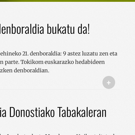
enboraldia bukatu da!
hineko 21. denboraldia: 9 astez luzatu zen eta
ten parte. Tokikom euskarazko hedabideen
azken denboraldian.
+
ia Donostiako Tabakaleran