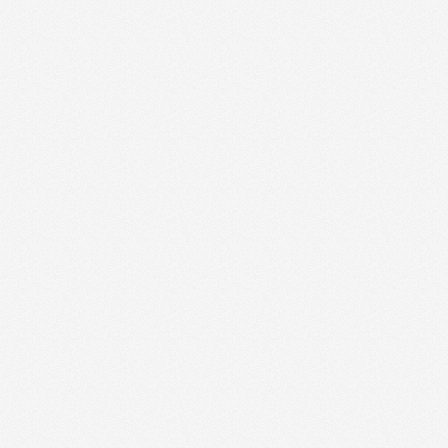
itzuak erabiltzen
n hobespenak
ie-Script.com
dezan.
na eta
erabiltzen da
riaren baimenari
u pribatutasun
ruz, etorkizuneko
etatzen direla
eizteko erabiltzen
rentzat, beren
txosten baliodunak
okie bat ezartzen
analisia
atzean.
bisitatzen duzun