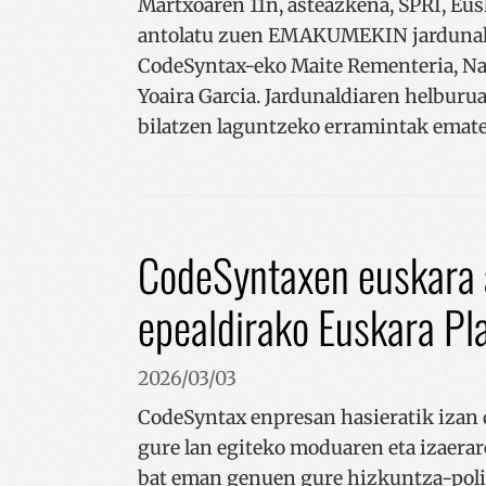
Martxoaren 11n, asteazkena, SPRI, Eu
antolatu zuen EMAKUMEKIN jardunaldi
CodeSyntax-eko Maite Rementeria, Na
Yoaira Garcia. Jardunaldiaren helbur
bilatzen laguntzeko erramintak emate
CodeSyntaxen euskara
epealdirako Euskara P
2026/03/03
CodeSyntax enpresan hasieratik izan d
gure lan egiteko moduaren eta izaerare
bat eman genuen gure hizkuntza-polit