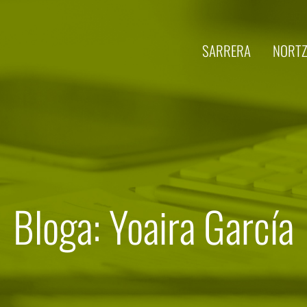
SARRERA
NORTZ
Bloga: Yoaira García