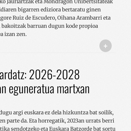
sko Jaurlartzak eta Mondragon Unibertsitateak
aren bigarren ediziora bertaratu ginen
gore Ruiz de Escudero, Oihana Arambarri eta
ua bakoitzak barruan dugun kode propioa
a izan zen.
+
 ardatz: 2026-2028
lan eguneratua martxan
ugu argi euskara ez dela hizkuntza bat soilik,
n parte da. Eta horregatik, 2023an urrats berri
ika sendotzeko eta Euskara Batzorde bat sortu