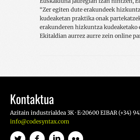
Euskalduna Jauregian izan nintzen, E
“Zer egiten dute erakundeek hizkunt
kudeaketan praktika onak partekatzeko
erakunderen hizkuntza kudeaketako e
Ekitaldian aurrez aurre zein online p
Kontaktua
Azitain industrialdea 3K · E-20600 EIBAR (+34) 943
info@codesyntax.com