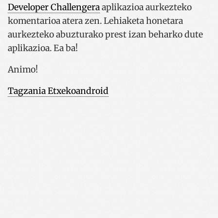
Developer Challengera
aplikazioa aurkezteko
komentarioa atera zen. Lehiaketa honetara
aurkezteko abuzturako prest izan beharko dute
aplikazioa. Ea ba!
Animo!
Tagzania Etxekoandroid