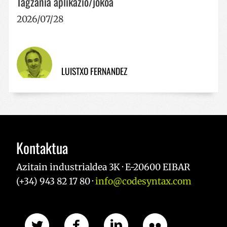
Tagzania aplikazio/jokoa
2026/07/28
LUISTXO FERNANDEZ
Kontaktua
Azitain industrialdea 3K · E-20600 EIBAR
(+34) 943 82 17 80 ·
info@codesyntax.com