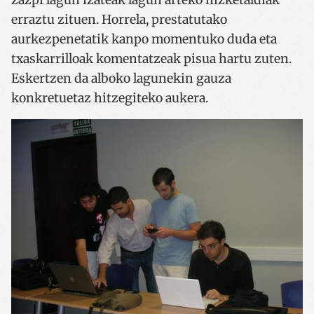
erraztu zituen. Horrela, prestatutako
aurkezpenetatik kanpo momentuko duda eta
txaskarrilloak komentatzeak pisua hartu zuten.
Eskertzen da alboko lagunekin gauza
konkretuetaz hitzegiteko aukera.