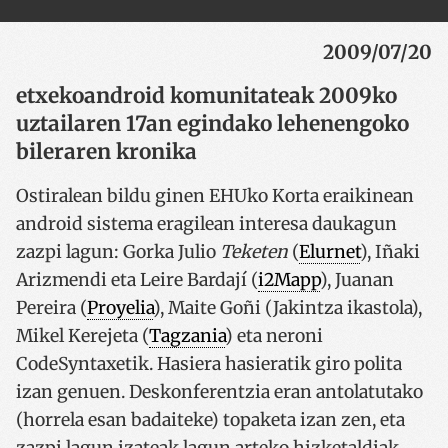
2009/07/20
etxekoandroid komunitateak 2009ko
uztailaren 17an egindako lehenengoko
bileraren kronika
Ostiralean bildu ginen EHUko Korta eraikinean
android sistema eragilean interesa daukagun
zazpi lagun: Gorka Julio
Teketen
(
Elurnet
), Iñaki
Arizmendi eta Leire Bardají (
i2Mapp
), Juanan
Pereira (
Proyelia
), Maite Goñi (Jakintza ikastola),
Mikel Kerejeta (
Tagzania
) eta neroni
CodeSyntaxetik. Hasiera hasieratik giro polita
izan genuen. Deskonferentzia eran antolatutako
(horrela esan badaiteke) topaketa izan zen, eta
zazpi lagun izateak lagun arteko hizketaldiak