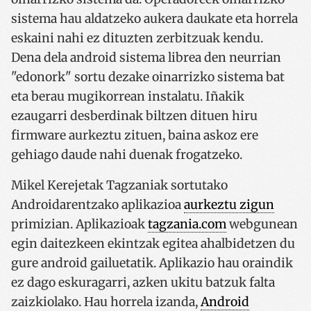
sistema hau aldatzeko aukera daukate eta horrela
eskaini nahi ez dituzten zerbitzuak kendu.
Dena dela android sistema librea den neurrian
"edonork" sortu dezake oinarrizko sistema bat
eta berau mugikorrean instalatu. Iñakik
ezaugarri desberdinak biltzen dituen hiru
firmware aurkeztu zituen, baina askoz ere
gehiago daude nahi duenak frogatzeko.
Mikel Kerejetak Tagzaniak sortutako
Androidarentzako aplikazioa
aurkeztu zigun
primizian. Aplikazioak
tagzania.com
webgunean
egin daitezkeen ekintzak egitea ahalbidetzen du
gure android gailuetatik. Aplikazio hau oraindik
ez dago eskuragarri, azken ukitu batzuk falta
zaizkiolako. Hau horrela izanda,
Android