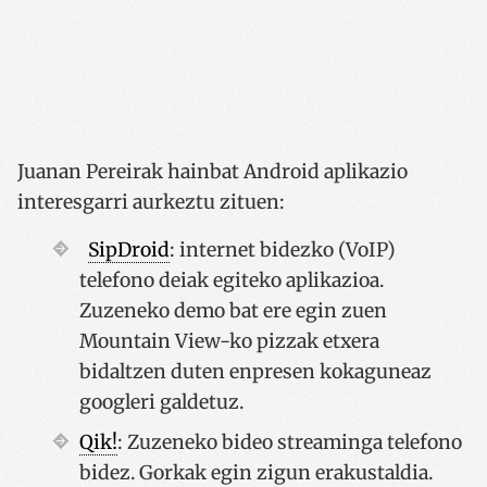
Juanan Pereirak hainbat Android aplikazio
interesgarri aurkeztu zituen:
SipDroid
: internet bidezko (VoIP)
telefono deiak egiteko aplikazioa.
Zuzeneko demo bat ere egin zuen
Mountain View-ko pizzak etxera
bidaltzen duten enpresen kokaguneaz
googleri galdetuz.
Qik!
: Zuzeneko bideo streaminga telefono
bidez. Gorkak egin zigun erakustaldia.