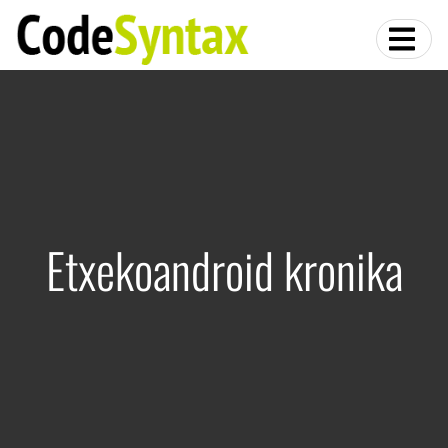
Etxekoandroid kronika