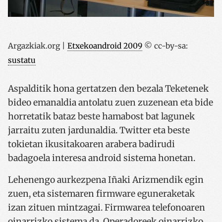
Argazkiak.org |
Etxekoandroid 2009
© cc-by-sa:
sustatu
Aspalditik hona gertatzen den bezala Teketenek
bideo emanaldia antolatu zuen zuzenean eta bide
horretatik bataz beste hamabost bat lagunek
jarraitu zuten jardunaldia. Twitter eta beste
tokietan ikusitakoaren arabera badirudi
badagoela interesa android sistema honetan.
Lehenengo aurkezpena Iñaki Arizmendik egin
zuen, eta sistemaren firmware eguneraketak
izan zituen mintzagai. Firmwarea telefonoaren
oinarrizko sistema da. Operadoreek oinarrizko