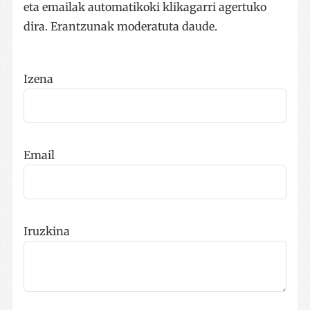
eta emailak automatikoki klikagarri agertuko
Behar-beharrezkoa
Errendimendua
dira. Erantzunak moderatuta daude.
Bideratzea
Funtzionaltasuna
Strictly necessary cookies allow core website
functionality such as user login and account
management. The website cannot be used properly
Izena
without strictly necessary cookies.
Hornitzailea /
Izena
Iraungitze
Domeinua
__cf_bm
29 minut
Cloudflare Inc.
57
.x.com
Email
segundo
Iruzkina
CookieScriptConsent
urte bat
CookieScript
www.codesyntax.com