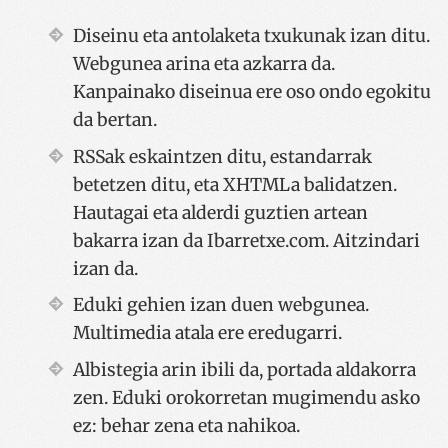
Diseinu eta antolaketa txukunak izan ditu.
Webgunea arina eta azkarra da.
Kanpainako diseinua ere oso ondo egokitu
da bertan.
RSSak eskaintzen ditu, estandarrak
betetzen ditu, eta XHTMLa balidatzen.
Hautagai eta alderdi guztien artean
bakarra izan da Ibarretxe.com. Aitzindari
izan da.
Eduki gehien izan duen webgunea.
Multimedia atala ere eredugarri.
Albistegia arin ibili da, portada aldakorra
zen. Eduki orokorretan mugimendu asko
ez: behar zena eta nahikoa.