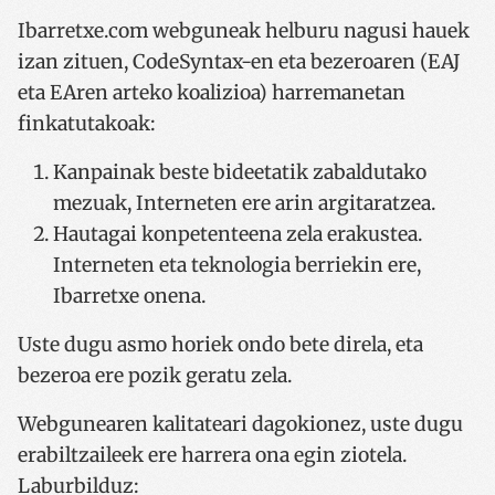
Ibarretxe.com webguneak helburu nagusi hauek
izan zituen, CodeSyntax-en eta bezeroaren (EAJ
eta EAren arteko koalizioa) harremanetan
finkatutakoak:
Kanpainak beste bideetatik zabaldutako
mezuak, Interneten ere arin argitaratzea.
Hautagai konpetenteena zela erakustea.
Interneten eta teknologia berriekin ere,
Ibarretxe onena.
Uste dugu asmo horiek ondo bete direla, eta
bezeroa ere pozik geratu zela.
Webgunearen kalitateari dagokionez, uste dugu
erabiltzaileek ere harrera ona egin ziotela.
Laburbilduz: