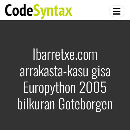
Ibarretxe.com
arrakasta-kasu gisa
Europython 2005
bilkuran Goteborgen