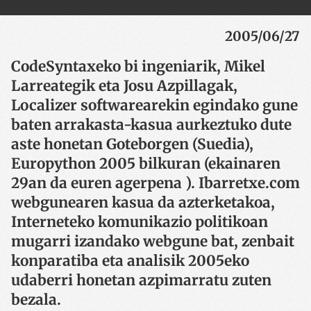
2005/06/27
CodeSyntaxeko bi ingeniarik, Mikel
Larreategik eta Josu Azpillagak,
Localizer softwarearekin egindako gune
baten arrakasta-kasua aurkeztuko dute
aste honetan Goteborgen (Suedia),
Europython 2005 bilkuran (ekainaren
29an da euren agerpena ). Ibarretxe.com
webgunearen kasua da azterketakoa,
Interneteko komunikazio politikoan
mugarri izandako webgune bat, zenbait
konparatiba eta analisik 2005eko
udaberri honetan azpimarratu zuten
bezala.