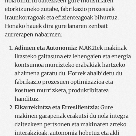
nola bihurtu daitezkeen gure industriaren
etorkizuneko zutabe, fabrikazio prozesuak
iraunkorragoak eta efizienteagoak bihurtuz.
Honako hauek dira gure lanaren zenbait
aurrerapen nabarmen:
Adimen eta Autonomia:
MAK21ek makinak
ikasteko gaitasuna eta lehengaien eta energia
kontsumoa murrizteko erabakiak hartzeko
ahalmena garatu du. Horrek ahalbidetu du
fabrikazio prozesuen optimizazioa eta
kostuen murrizketa, produktibitatea
handituz.
Elkarrekintza eta Erresilientzia:
Gure
makinen garapenak erakutsi du nola integra
daitezkeen pertsonen eta makinaren arteko
interakzioak, autonomia hobetuz eta aldi