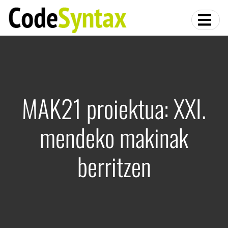
MAK21 proiektua: XXI.
mendeko makinak
berritzen