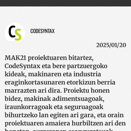
CODESYNTAX
2025/01/20
MAK21 proiektuaren bitartez,
CodeSyntax eta bere partzuergoko
kideak, makinaren eta industria
eraginkortasunaren etorkizun berria
marrazten ari dira. Proiektu honen
bidez, makinak adimentsuagoak,
iraunkorragoak eta seguruagoak
bihurtzeko lan egiten ari gara, eta orain
proiektuaren amaiera hurbiltzen ari den