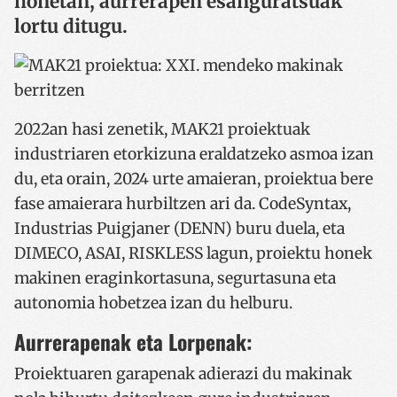
honetan, aurrerapen esanguratsuak
lortu ditugu.
2022an hasi zenetik, MAK21 proiektuak
industriaren etorkizuna eraldatzeko asmoa izan
du, eta orain, 2024 urte amaieran, proiektua bere
fase amaierara hurbiltzen ari da. CodeSyntax,
Industrias Puigjaner (DENN) buru duela, eta
DIMECO, ASAI, RISKLESS lagun, proiektu honek
makinen eraginkortasuna, segurtasuna eta
autonomia hobetzea izan du helburu.
Aurrerapenak eta Lorpenak:
Proiektuaren garapenak adierazi du makinak