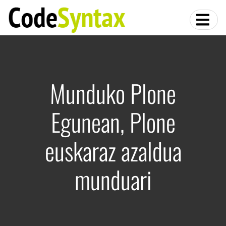
Munduko Plone
Egunean, Plone
euskaraz azaldua
munduari