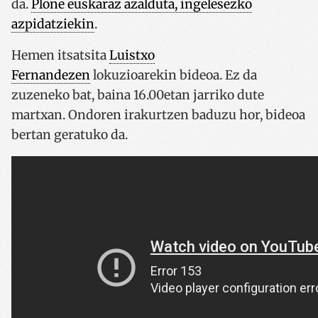
da.
Plone euskaraz azalduta, ingelesezko
azpidatziekin
.
Hemen itsatsita
Luistxo
Fernandezen
lokuzioarekin bideoa. Ez da
zuzeneko bat, baina 16.00etan jarriko dute
martxan. Ondoren irakurtzen baduzu hor, bideoa
bertan geratuko da.