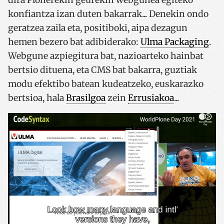
konfiantza izan duten bakarrak... Denekin ondo
geratzea zaila eta, positiboki, aipa dezagun
hemen bezero bat adibiderako:
Ulma Packaging
.
Webgune azpiegitura bat, nazioarteko hainbat
bertsio dituena, eta CMS bat bakarra, guztiak
modu efektibo batean kudeatzeko, euskarazko
bertsioa, hala
Brasilgoa
zein
Errusiakoa
...