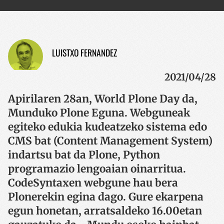
LUISTXO FERNANDEZ
2021/04/28
Apirilaren 28an, World Plone Day da,
Munduko Plone Eguna. Webguneak
egiteko edukia kudeatzeko sistema edo
CMS bat (Content Management System)
indartsu bat da Plone, Python
programazio lengoaian oinarritua.
CodeSyntaxen webgune hau bera
Plonerekin egina dago. Gure ekarpena
egun honetan, arratsaldeko 16.00etan