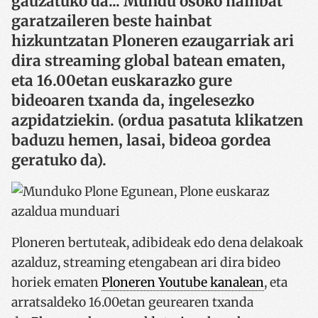
gauzatuko da... Mundu osoko hainbat
garatzaileren beste hainbat
hizkuntzatan Ploneren ezaugarriak ari
dira streaming global batean ematen,
eta 16.00etan euskarazko gure
bideoaren txanda da, ingelesezko
azpidatziekin. (ordua pasatuta klikatzen
baduzu hemen, lasai, bideoa gordea
geratuko da).
Ploneren bertuteak, adibideak edo dena delakoak
azalduz, streaming etengabean ari dira bideo
horiek ematen
Ploneren Youtube kanalean
, eta
arratsaldeko 16.00etan geurearen txanda