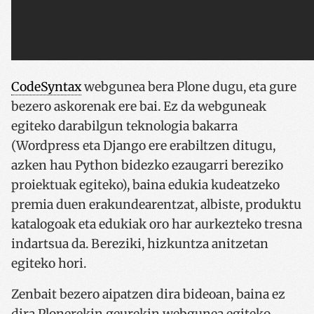
CodeSyntax
webgunea bera Plone dugu, eta gure
bezero askorenak ere bai. Ez da webguneak
egiteko darabilgun teknologia bakarra
(Wordpress eta Django ere erabiltzen ditugu,
azken hau Python bidezko ezaugarri bereziko
proiektuak egiteko), baina edukia kudeatzeko
premia duen erakundearentzat, albiste, produktu
katalogoak eta edukiak oro har aurkezteko tresna
indartsua da. Bereziki, hizkuntza anitzetan
egiteko hori.
Zenbait bezero aipatzen dira bideoan, baina ez
dira Plonerekin geurekin webgunea egiteko