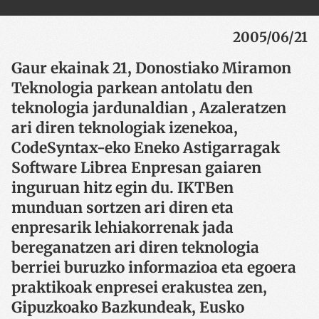
2005/06/21
Gaur ekainak 21, Donostiako Miramon
Teknologia parkean antolatu den
teknologia jardunaldian , Azaleratzen
ari diren teknologiak izenekoa,
CodeSyntax-eko Eneko Astigarragak
Software Librea Enpresan gaiaren
inguruan hitz egin du. IKTBen
munduan sortzen ari diren eta
enpresarik lehiakorrenak jada
bereganatzen ari diren teknologia
berriei buruzko informazioa eta egoera
praktikoak enpresei erakustea zen,
Gipuzkoako Bazkundeak, Eusko