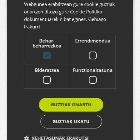
ENGLISH
Webgunea erabiltzean gure cookie guztiak
onartzen dituzu gure Cookie Politika
Erantzuna gehitu
dokumentuarekin bat eginez.
Gehiago
irakurri
Erantzuna formulario hau betez utzi dezakezu.
Formatua testu arruntarena da. Web helbideak
Behar-
Errendimendua
eta emailak automatikoki klikagarri agertuko
beharrezkoa
dira. Erantzunak moderatuta daude.
Bideratzea
Funtzionaltasuna
Izena
GUZTIAK ONARTU
Email
GUZTIAK UKATU
XEHETASUNAK ERAKUTSI