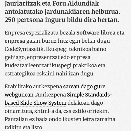
Jaurlaritzak eta Foru Aldundiak
antolatutako jardunaldiaren helburua.
250 pertsona inguru bildu dira bertan.
Enpresa espezializatu bezala
Software librea eta
enpresa
gaiari buruz hitz egin behar dugu
CodeSyntaxetik. Ikuspegi teknikoa baino
gehiago, enpresentzat edo enpresa
kudeatzaileentzat ikuspegi praktikoa eta
estrategikoa eskaini nahi izan dugu.
Erabilitako aurkezpena
sarean dago gure
webgunean
.Aurkezpena
Simple Standards-
based Slide Show System
delakoan dago
oinarrituta, xhtml-a da, css estilo orriekin.
Pantailan ez bada ondo ikusten letra tamaina
txikitu eta listo.