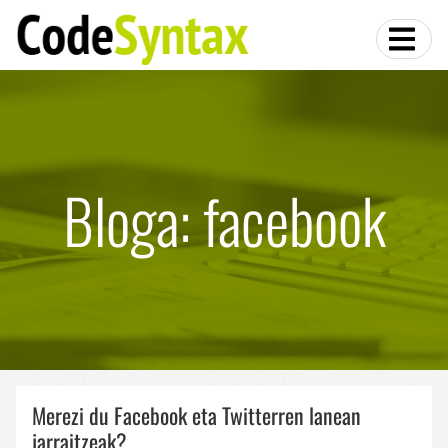
Bloga: facebook
Merezi du Facebook eta Twitterren lanean
jarraitzeak?