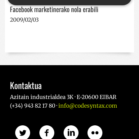
Facebook marketinerako nola erabili
Behar-beharrezkoa
Errendimendua
2009/02/03
Bideratzea
Funtzionaltasuna
Strictly necessary cookies allow core website
functionality such as user login and account
management. The website cannot be used properly
without strictly necessary cookies.
Hornitzailea /
Izena
Iraungitze
Domeinua
__cf_bm
29 minut
Cloudflare Inc.
57
.x.com
Kontaktua
segundo
Azitain industrialdea 3K · E-20600 EIBAR
(+34) 943 82 17 80 ·
info@codesyntax.com
CookieScriptConsent
urte bat
CookieScript