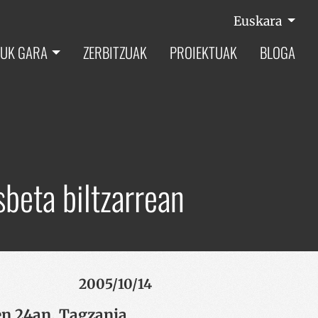
Euskara
UK GARA
ZERBITZUAK
PROIEKTUAK
BLOGA
beta biltzarrean
2005/10/14
en 24an, Tagzania