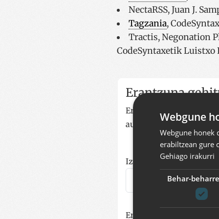
NectaRSS, Juan J. Samp
Tagzania
, CodeSynta
Tractis, Negonation P
CodeSyntaxetik Luistxo F
Erantzuna gehit
Erantzuna formulario ha
Webgune hon
automatikoki klikagarri
Webgune honek co
erabiltzean gure 
Gehiago irakurri
Izena
Behar-beharr
Email