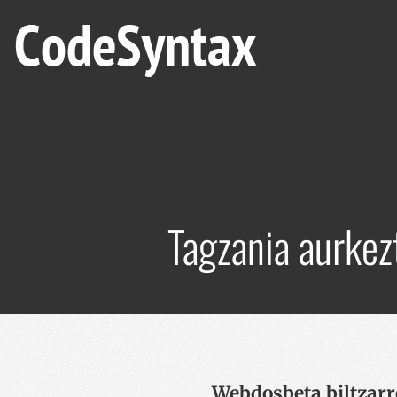
Tagzania aurkez
Webdosbeta biltzarr