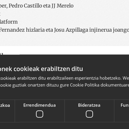
er, Pedro Castillo eta JJ Merelo
x
latform
ernandez hizlaria eta Josu Azpillaga injinerua joango 
u
u betez utzi dezakezu. Formatua testu arruntarena da. We
ek cookieak erabiltzen ditu
 agertuko dira. Erantzunak moderatuta daude.
okieak erabiltzen ditu erabiltzaileen esperientzia hobetzeko. 
cookie guztiak onartzen dituzu gure Cookie Politika dokumentuare
ezkoa
Errendimendua
Bideratzea
Fun