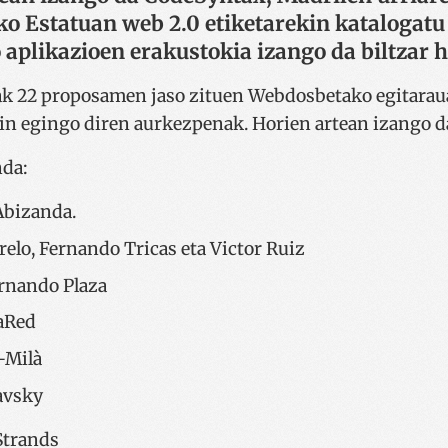
ko Estatuan web 2.0 etiketarekin katalogatu
aplikazioen erakustokia izango da biltzar h
ak 22 proposamen jaso zituen Webdosbetako egitaraua
kin egingo diren aurkezpenak. Horien artean izango d
nda:
Abizanda.
erelo, Fernando Tricas eta Victor Ruiz
ernando Plaza
LaRed
a-Milà
avsky
Strands