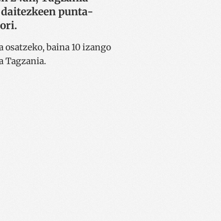
 daitezkeen punta-
ori.
 osatzeko, baina 10 izango
a Tagzania.