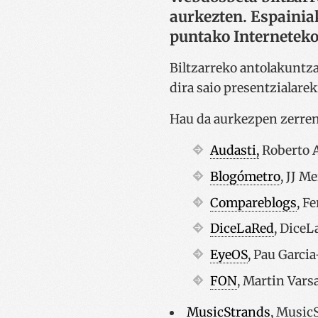
aurkezten. Espainia
puntako Interneteko 
Biltzarreko antolakuntz
dira saio presentzialare
Hau da aurkezpen zerre
Audasti,
Roberto 
Blogómetro
, JJ M
Compareblogs
, F
DiceLaRed
, Dice
EyeOS
, Pau Garci
FON
, Martin Vars
MusicStrands
, Music