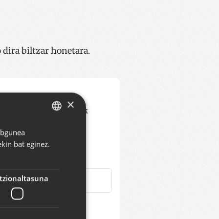
dira biltzar honetara.
×
b helbideak eta emailak
Webgunea
BASQUE
kin bat eginez.
SPANISH
ENGLISH
tzionaltasuna