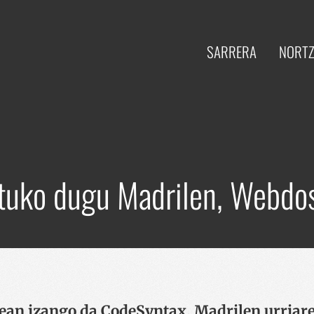
SARRERA
NORTZ
tuko dugu Madrilen, Webdos
ean izango da CodeSyntax, Madrilen urriar