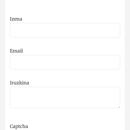
CookieScriptConsent
urte bat
CookieScript
www.codesyntax.com
Izena
Google Pribatutasun Politika
Email
VISITOR_PRIVACY_METADATA
5 hilabet
YouTube
4 aste
.youtube.com
Iruzkina
Captcha