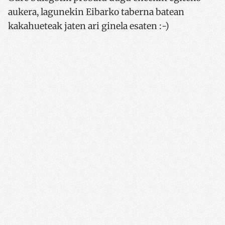
aukera, lagunekin Eibarko taberna batean
kakahueteak jaten ari ginela esaten :-)