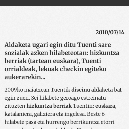
2010/07/14
Aldaketa ugari egin ditu Tuenti sare
sozialak azken hilabeteotan: hizkuntza
berriak (tartean euskara), Tuenti
orrialdeak, lekuak checkin egiteko
aukerarekin...
2009ko maiatzean Tuentik
diseinu aldaketa
bat
egin zuen. Sei hilabete geroago estreinatu
zituzten
hizkuntza berriak
Tuentin:
euskara
,
katalaniera, galiziera eta ingelesa. Beste 6
hilabete pasa eta hurrengo berrikuntza etorri