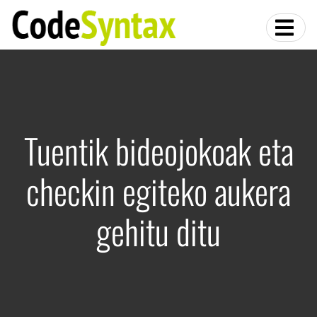
Tuentik bideojokoak eta
checkin egiteko aukera
gehitu ditu