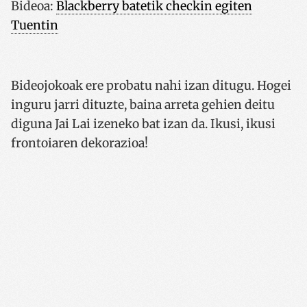
Bideoa:
Blackberry batetik checkin egiten
Tuentin
Bideojokoak ere probatu nahi izan ditugu. Hogei
inguru jarri dituzte, baina arreta gehien deitu
diguna Jai Lai izeneko bat izan da. Ikusi, ikusi
frontoiaren dekorazioa!