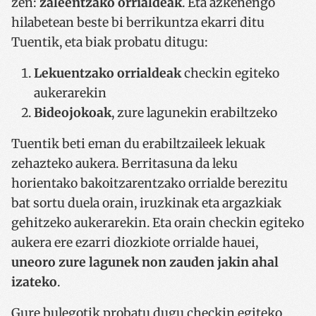
zen:
zaleentzako orrialdeak
. Eta azkenengo
hilabetean beste bi berrikuntza ekarri ditu
Tuentik, eta biak probatu ditugu:
Lekuentzako orrialdeak
checkin egiteko
aukerarekin
Bideojokoak
, zure lagunekin erabiltzeko
Tuentik beti eman du erabiltzaileek lekuak
zehazteko aukera. Berritasuna da leku
horientako bakoitzarentzako orrialde berezitu
bat sortu duela orain, iruzkinak eta argazkiak
gehitzeko aukerarekin. Eta orain checkin egiteko
aukera ere ezarri diozkiote orrialde hauei,
uneoro zure lagunek non zauden jakin ahal
izateko
.
Gure bulegotik probatu dugu checkin egiteko