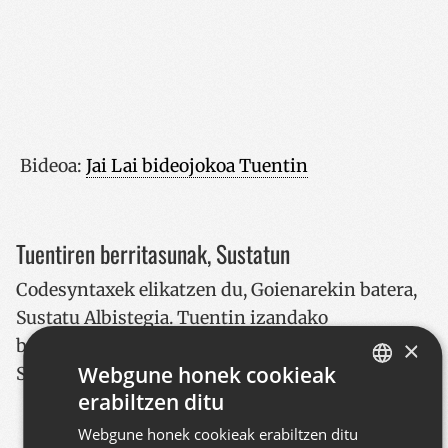
Bideoa:
Jai Lai bideojokoa Tuentin
Tuentiren berritasunak, Sustatun
Codesyntaxek elikatzen du, Goienarekin batera,
Sustatu Albistegia. Tuentin izandako
×
berrikuntza hauen jarraipena egin izan dugu
Webgune honek cookieak
Sustatun berritasunak izan ahala:
erabiltzen ditu
BASQUE
Zaleentzako orrialdeak Tuentini
Webgune honek cookieak erabiltzen ditu
SPANISH