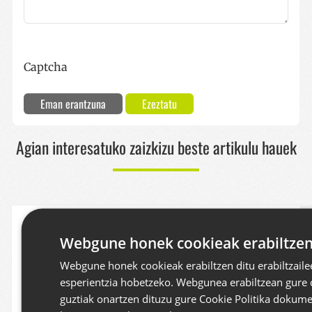
Captcha
Eman erantzuna
Ezeztatu
Agian interesatuko zaizkizu beste artikulu hauek
Gipuzkoako Mendizale Federazioak
proposatutako erronkak martxan
Webgune honek cookieak erabiltzen
Webgune honek cookieak erabiltzen ditu erabiltzaile
2026/07/29
esperientzia hobetzeko. Webgunea erabiltzean gure 
guztiak onartzen dituzu gure Cookie Politika dokum