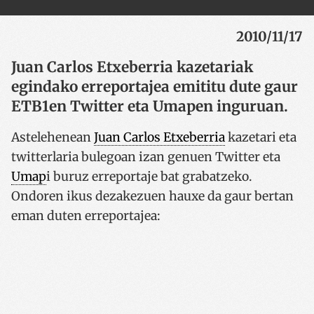
2010/11/17
Juan Carlos Etxeberria kazetariak
egindako erreportajea emititu dute gaur
ETB1en Twitter eta Umapen inguruan.
Astelehenean
Juan Carlos Etxeberria
kazetari eta
twitterlaria bulegoan izan genuen Twitter eta
Umap
i buruz erreportaje bat grabatzeko.
Ondoren ikus dezakezuen hauxe da gaur bertan
eman duten erreportajea: