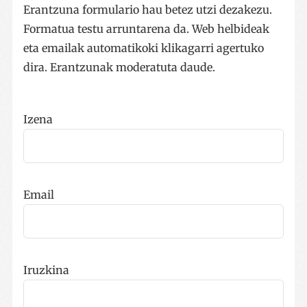
Erantzuna formulario hau betez utzi dezakezu.
Formatua testu arruntarena da. Web helbideak
eta emailak automatikoki klikagarri agertuko
dira. Erantzunak moderatuta daude.
Izena
Email
Iruzkina