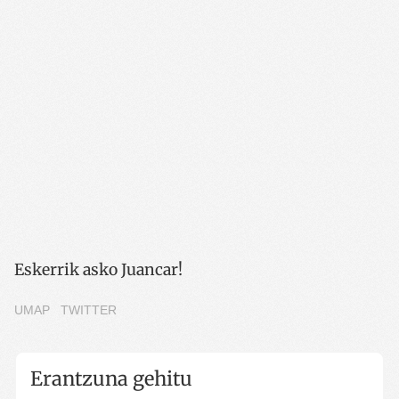
Eskerrik asko Juancar!
UMAP
TWITTER
Erantzuna gehitu