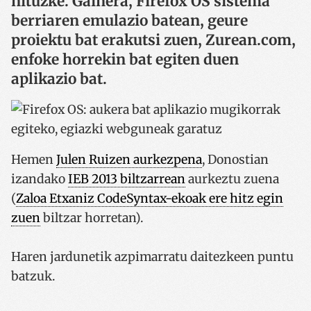
nituzke. Gainera, Firefox OS sistema
berriaren emulazio batean, geure
proiektu bat erakutsi zuen, Zurean.com,
enfoke horrekin bat egiten duen
aplikazio bat.
Hemen
Julen Ruizen aurkezpena
, Donostian
izandako
IEB 2013 biltzarrean
aurkeztu zuena
(
Zaloa Etxaniz CodeSyntax-ekoak ere hitz egin
zuen
biltzar horretan).
Haren jardunetik azpimarratu daitezkeen puntu
batzuk.