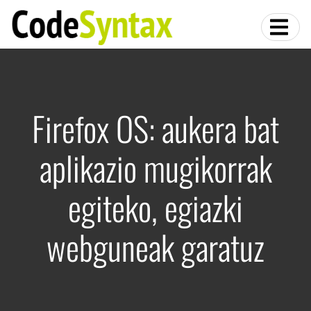
Firefox OS: aukera bat
aplikazio mugikorrak
egiteko, egiazki
webguneak garatuz