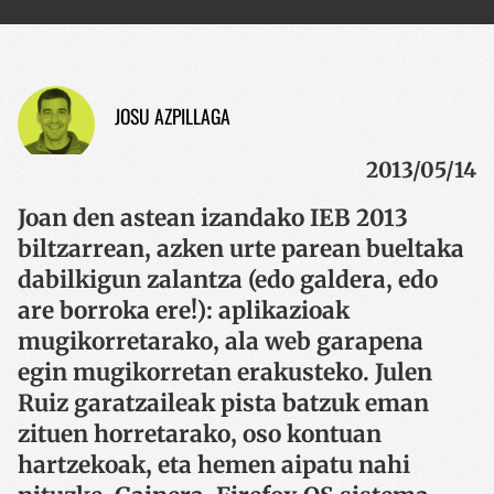
JOSU AZPILLAGA
2013/05/14
Joan den astean izandako IEB 2013
biltzarrean, azken urte parean bueltaka
dabilkigun zalantza (edo galdera, edo
are borroka ere!): aplikazioak
mugikorretarako, ala web garapena
egin mugikorretan erakusteko. Julen
Ruiz garatzaileak pista batzuk eman
zituen horretarako, oso kontuan
hartzekoak, eta hemen aipatu nahi