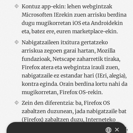
Kontuz app-ekin: lehen webgintzak
Microsoften IErekin zuen arrisku berdina
dugu mugikorretan iOS eta Androidekin
eta, batez ere, euren marketplace-ekin.
Nabigatzaileen itxitura gertatzeko
arriskua zegoen garai hartan, Mozilla
fundazioak, Netscape zaharretik tiraka,
Firefox atera eta webgintza irauli zuen,
nabigatzaile ez estandar hari (IEri, alegia),
kontra eginda. Orain berdina lortu nahi da
mugikorretan, Firefox OS-rekin.
Zein den diferentzia: ba, Firefox OS
zabaltzen duzunean, jada nabigatzaile bat
(Firefox) zabaltzen duzu, Interneteko
×
nabigatzailea bera da sistema eragilea. Eta,