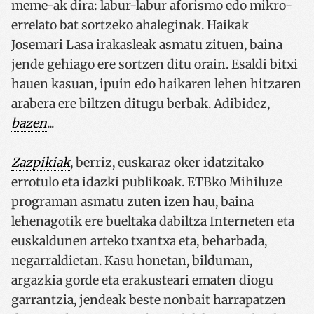
meme-ak dira: labur-labur aforismo edo mikro-
errelato bat sortzeko ahaleginak. Haikak
Josemari Lasa irakasleak asmatu zituen, baina
jende gehiago ere sortzen ditu orain. Esaldi bitxi
hauen kasuan, ipuin edo haikaren lehen hitzaren
arabera ere biltzen ditugu berbak. Adibidez,
bazen
...
Zazpikiak
, berriz, euskaraz oker idatzitako
errotulo eta idazki publikoak. ETBko Mihiluze
programan asmatu zuten izen hau, baina
lehenagotik ere bueltaka dabiltza Interneten eta
euskaldunen arteko txantxa eta, beharbada,
negarraldietan. Kasu honetan, bilduman,
argazkia gorde eta erakusteari ematen diogu
garrantzia, jendeak beste nonbait harrapatzen