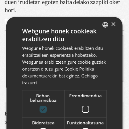
duen irudietan egoten baita delako zazpiki oker
hori.
×
Webgune honek cookieak
erabiltzen ditu
BASQUE
Webgune honek cookieak erabiltzen ditu
SPANISH
erabiltzaileen esperientzia hobetzeko.
ENGLISH
Webgunea erabiltzean gure cookie guztiak
onartzen dituzu gure Cookie Politika
dokumentuarekin bat eginez.
Gehiago
irakurri
Behar-
Errendimendua
beharrezkoa
Era bateko edo besteko jokoetan parte hartzeko,
sintaxi bat jarraitu behar da. Adibidez, txioak
Bideratzea
Funtzionaltasuna