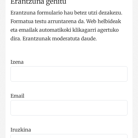
Erantzuna gehitu
__cf_bm
29 minut
Cloudflare Inc.
57
.x.com
Erantzuna formulario hau betez utzi dezakezu.
segundo
Formatua testu arruntarena da. Web helbideak
eta emailak automatikoki klikagarri agertuko
dira. Erantzunak moderatuta daude.
Izena
CookieScriptConsent
urte bat
CookieScript
www.codesyntax.com
Google Pribatutasun Politika
Email
Iruzkina
VISITOR_PRIVACY_METADATA
5 hilabet
YouTube
4 aste
.youtube.com