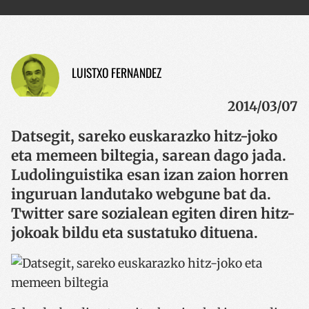
LUISTXO FERNANDEZ
2014/03/07
Datsegit, sareko euskarazko hitz-joko
eta memeen biltegia, sarean dago jada.
Ludolinguistika esan izan zaion horren
inguruan landutako webgune bat da.
Twitter sare sozialean egiten diren hitz-
jokoak bildu eta sustatuko dituena.