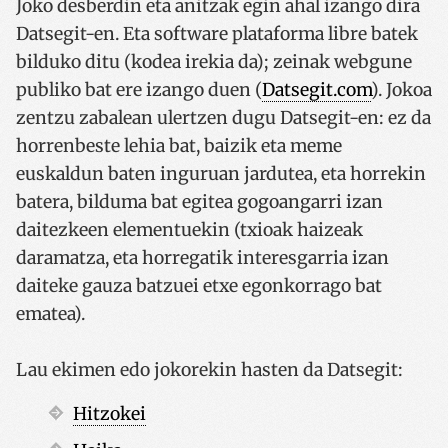
Joko desberdin eta anitzak egin ahal izango dira
Datsegit-en. Eta software plataforma libre batek
bilduko ditu (kodea irekia da); zeinak webgune
publiko bat ere izango duen (
Datsegit.com
). Jokoa
zentzu zabalean ulertzen dugu Datsegit-en: ez da
horrenbeste lehia bat, baizik eta meme
euskaldun baten inguruan jardutea, eta horrekin
batera, bilduma bat egitea gogoangarri izan
daitezkeen elementuekin (txioak haizeak
daramatza, eta horregatik interesgarria izan
daiteke gauza batzuei etxe egonkorrago bat
ematea).
Lau ekimen edo jokorekin hasten da Datsegit:
Hitzokei