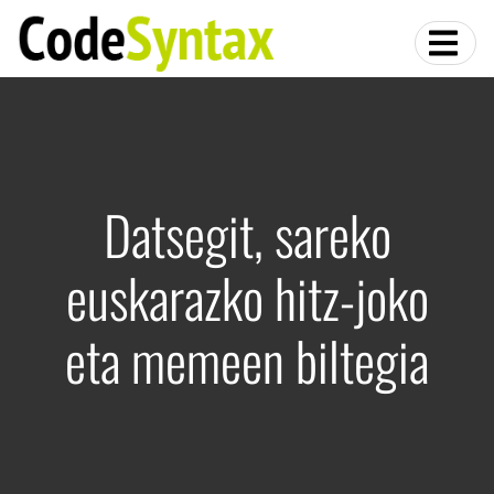
Datsegit, sareko
euskarazko hitz-joko
eta memeen biltegia