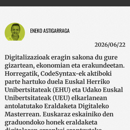
ENEKO ASTIGARRAGA
2026/06/22
Digitalizazioak eragin sakona du gure
gizartean, ekonomian eta erakundeetan.
Horregatik, CodeSyntax-ek aktiboki
parte hartuko duela Euskal Herriko
Unibertsitateak (EHU) eta Udako Euskal
Unibertsitateak (UEU) elkarlanean
antolatutako Eraldaketa Digitaleko
Masterrean. Euskaraz eskainiko den
graduondoko honek eraldaketa