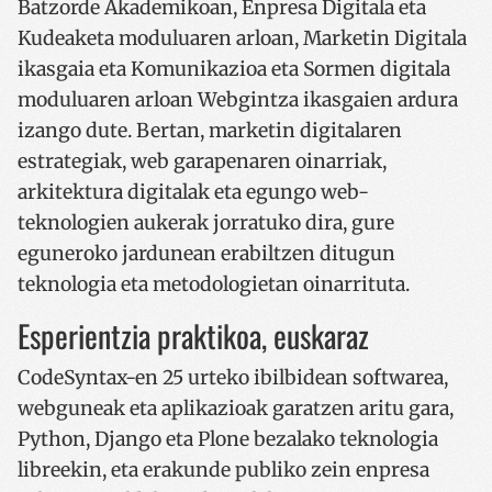
Batzorde Akademikoan, Enpresa Digitala eta
Kudeaketa moduluaren arloan, Marketin Digitala
ikasgaia eta Komunikazioa eta Sormen digitala
moduluaren arloan Webgintza ikasgaien ardura
izango dute. Bertan, marketin digitalaren
estrategiak, web garapenaren oinarriak,
arkitektura digitalak eta egungo web-
teknologien aukerak jorratuko dira, gure
eguneroko jardunean erabiltzen ditugun
teknologia eta metodologietan oinarrituta.
Esperientzia praktikoa, euskaraz
CodeSyntax-en 25 urteko ibilbidean softwarea,
webguneak eta aplikazioak garatzen aritu gara,
Python, Django eta Plone bezalako teknologia
libreekin, eta erakunde publiko zein enpresa