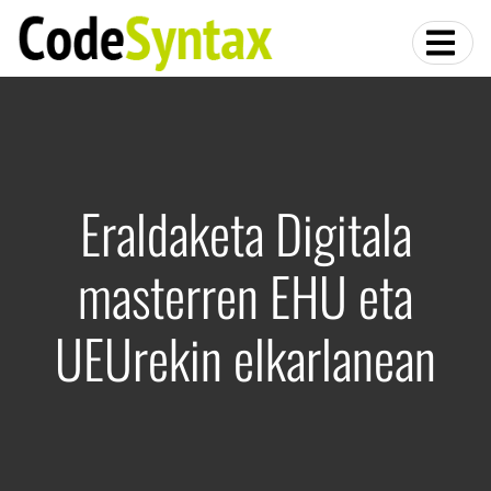
Eraldaketa Digitala
masterren EHU eta
UEUrekin elkarlanean