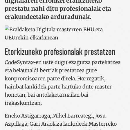
digitalaren erronkei erantzuteko
prestatu nahi ditu profesionalak eta
erakundeetako arduradunak.
Etorkizuneko profesionalak prestatzen
CodeSyntax-en uste dugu ezagutza partekatzea
eta belaunaldi berriak prestatzea gure
konpromisoaren parte direla. Horregatik,
hainbat lankidek parte hartuko dute master
honetan, bai antolaketa mailan bai
irakaskuntzan.
Eneko Astigarraga, Mikel Larreategi, Josu
Azpillaga, Gari Araolaza lankideek Masterreko