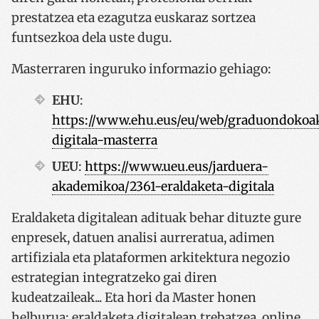
prestatzea eta ezagutza euskaraz sortzea
funtsezkoa dela uste dugu.
Masterraren inguruko informazio gehiago:
EHU
:
https://www.ehu.eus/eu/web/graduondokoak
digitala-masterra
UEU
:
https://www.ueu.eus/jarduera-
akademikoa/2361-eraldaketa-digitala
Eraldaketa digitalean adituak behar dituzte gure
enpresek, datuen analisi aurreratua, adimen
artifiziala eta plataformen arkitektura negozio
estrategian integratzeko gai diren
kudeatzaileak... Eta hori da Master honen
helburua: eraldaketa digitalean trebatzea, online