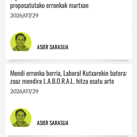
proposatutako erronkak martxan
2026/07/29
CookieScriptConsent
urte ba
CookieScript
www.codesyntax.com
ASIER SARASUA
Google Pribatutasun Politika
Mendi erronka berria, Laboral Kutxarekin batera:
zoaz mendira L.A.B.O.R.A.L. hitza osatu arte
2026/07/29
VISITOR_PRIVACY_METADATA
5 hilabe
YouTube
4 aste
.youtube.com
ASIER SARASUA