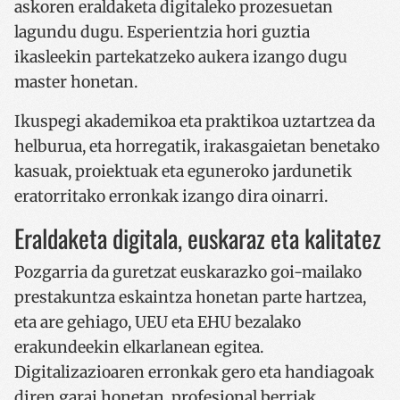
askoren eraldaketa digitaleko prozesuetan
lagundu dugu. Esperientzia hori guztia
ikasleekin partekatzeko aukera izango dugu
master honetan.
Ikuspegi akademikoa eta praktikoa uztartzea da
helburua, eta horregatik, irakasgaietan benetako
kasuak, proiektuak eta eguneroko jardunetik
eratorritako erronkak izango dira oinarri.
Eraldaketa digitala, euskaraz eta kalitatez
Pozgarria da guretzat euskarazko goi-mailako
prestakuntza eskaintza honetan parte hartzea,
eta are gehiago, UEU eta EHU bezalako
erakundeekin elkarlanean egitea.
Digitalizazioaren erronkak gero eta handiagoak
diren garai honetan, profesional berriak