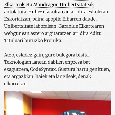
Elkarteak
eta
Mondragon Unibertsitateak
antolatuta.
Huhezi fakultatean
ari dira eskoletan,
Eskoriatzan, baina apopilo Eibarren daude,
Unibertsitate laboralean. Garabide Elkartearen
webgunean astero argitaratzen ari dira Aditu
Tituluari buruzko kronika.
Atzo, eskolez gain, gure bulegora bisita.
Teknologian lanean dabilen enpresa bat
ezagutzera, CodeSyntax. Gustura hartu genituen,
eta argazkian, haiek eta langileak, denak
elkarrekin.