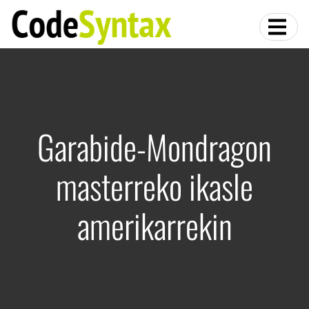
Garabide-Mondragon
masterreko ikasle
amerikarrekin