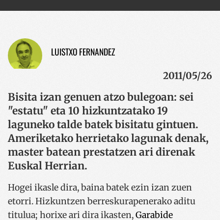
LUISTXO FERNANDEZ
2011/05/26
Bisita izan genuen atzo bulegoan: sei
"estatu" eta 10 hizkuntzatako 19
laguneko talde batek bisitatu gintuen.
Ameriketako herrietako lagunak denak,
master batean prestatzen ari direnak
Euskal Herrian.
Hogei ikasle dira, baina batek ezin izan zuen
etorri. Hizkuntzen berreskurapenerako aditu
titulua; horixe ari dira ikasten,
Garabide