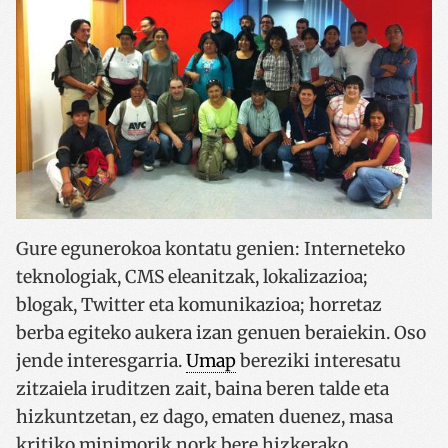
Gure egunerokoa kontatu genien: Interneteko
teknologiak, CMS eleanitzak, lokalizazioa;
blogak, Twitter eta komunikazioa; horretaz
berba egiteko aukera izan genuen beraiekin. Oso
jende interesgarria.
Umap
bereziki interesatu
zitzaiela iruditzen zait, baina beren talde eta
hizkuntzetan, ez dago, ematen duenez, masa
kritiko minimorik nork bere hizkerako