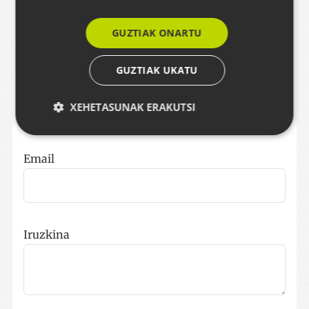
eta emailak automatikoki klikagarri agertuko
dira. Erantzunak moderatuta daude.
GUZTIAK ONARTU
GUZTIAK UKATU
Izena
XEHETASUNAK ERAKUTSI
Email
Behar-beharrezkoa
Errendimendua
Bideratzea
Funtzionaltasuna
Strictly necessary cookies allow core website
functionality such as user login and account
management. The website cannot be used properly
Iruzkina
without strictly necessary cookies.
Hornitzailea /
Izena
Iraungitze
Domeinua
__cf_bm
29 minut
Cloudflare Inc.
57
.x.com