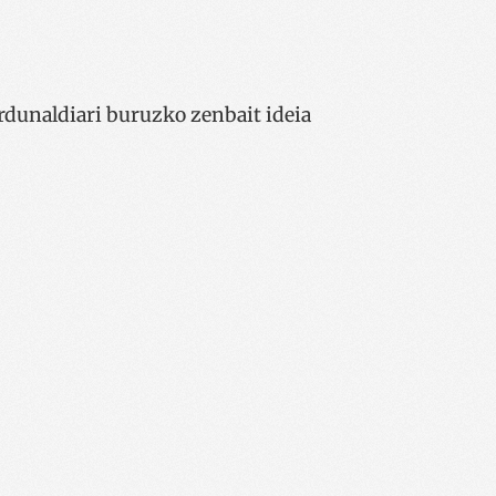
rdunaldiari buruzko zenbait ideia