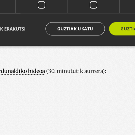
K ERAKUTSI
GUZTIAK UKATU
GUZTI
Behar-beharrezkoa
Errendimendua
Bideratzea
Funtzionaltasuna
okies allow core website functionality such as user login and account management. Th
rdunaldiko bideoa
(30. minututik aurrera):
 strictly necessary cookies.
Hornitzailea /
Iraungitzea
Azalpena
Domeinua
29 minutu
Cookie hau gizakiak eta bot-ak ber
Cloudflare Inc.
57
da. Hori onuragarria da webgunea
.x.com
segundo
webgunearen erabilerari buruzko 
egiteko.
nt
urte bat
Cookie hau Cookie-Script.com zerb
CookieScript
du bisitarien cookien baimenare
www.codesyntax.com
gogoratzeko. Beharrezkoa da Cook
cookie banderak ondo funtziona 