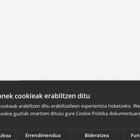
ek cookieak erabiltzen ditu
okieak erabiltzen ditu erabiltzaileen esperientzia hobetzeko. 
cookie guztiak onartzen dituzu gure Cookie Politika dokumentuare
ezkoa
Errendimendua
Bideratzea
Fun