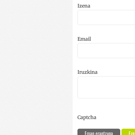
_ga
Izena
__Secure-
ROLLOUT_TOKEN
YSC
Email
Iruzkina
Captcha
Eman erantzuna
Eze