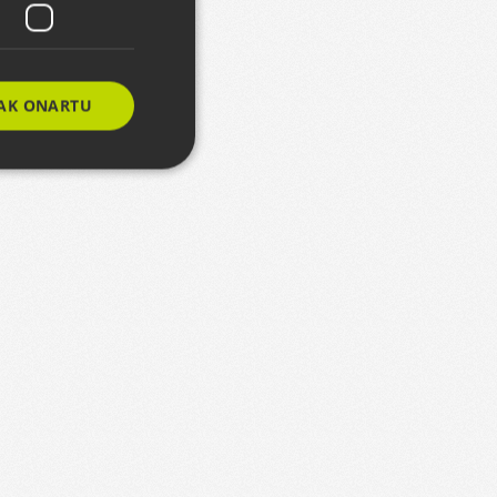
AK ONARTU
e website cannot be
eizteko erabiltzen
rentzat, beren
txosten baliodunak
itzuak erabiltzen
n hobespenak
ie-Script.com
dezan.