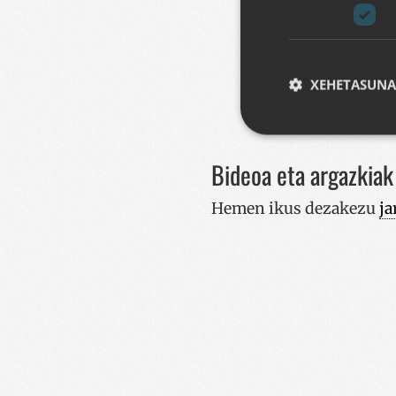
XEHETASUNA
Bideoa eta argazkiak
Strictly necessary co
Hemen ikus dezakezu
ja
used properly without
Izena
__cf_bm
CookieScriptConse