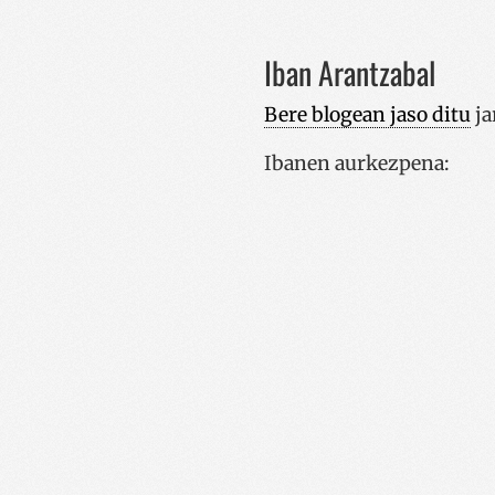
Iban Arantzabal
Bere blogean jaso ditu
ja
Ibanen aurkezpena: