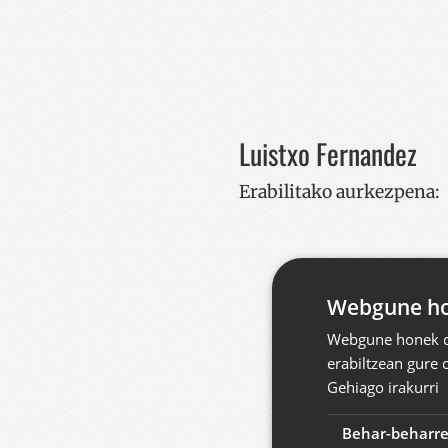
Luistxo Fernandez
Erabilitako aurkezpena:
Webgune hon
Webgune honek co
erabiltzean gure 
Gehiago irakurri
Behar-beharr