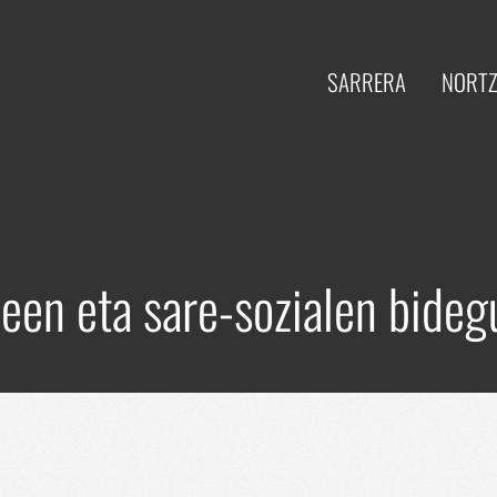
SARRERA
NORTZ
een eta sare-sozialen bideg