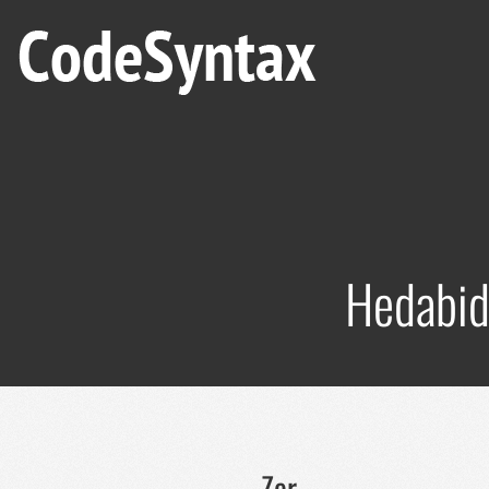
Hedabid
Zer