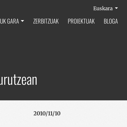
Euskara
UK GARA
ZERBITZUAK
PROIEKTUAK
BLOGA
urutzean
2010/11/10