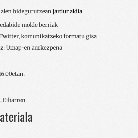
ialen bidegurutzean
jardunaldia
hedabide molde berriak
 Twitter, komunikatzeko formatu gisa
ez
: Umap-en aurkezpena
16.00etan.
n
, Eibarren
ateriala