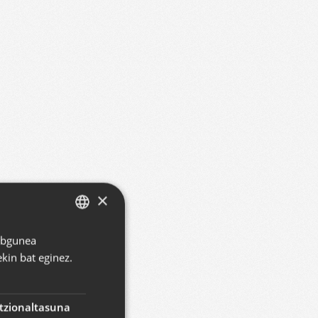
×
Webgunea
BASQUE
kin bat eginez.
SPANISH
ENGLISH
tzionaltasuna