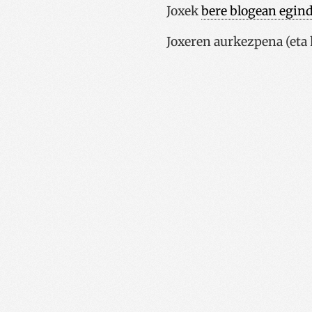
Joxek
bere blogean egin
Joxeren aurkezpena (et