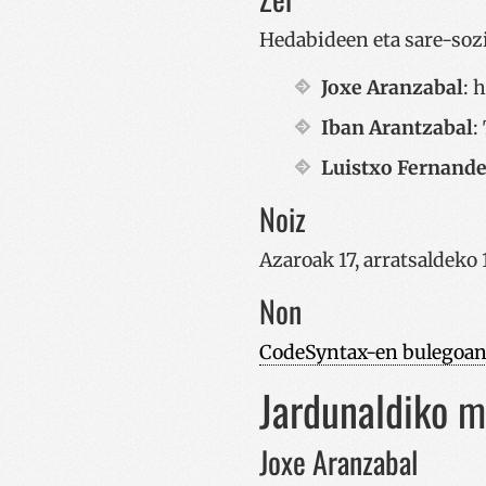
Hedabideen eta sare-soz
Joxe Aranzabal
: 
Iban Arantzabal
:
Luistxo Fernand
Noiz
Azaroak 17, arratsaldeko 
Non
CodeSyntax-en bulegoa
Jardunaldiko m
Joxe Aranzabal