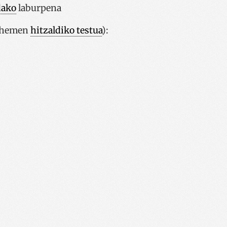
dako
laburpena
a hemen
hitzaldiko testua
):