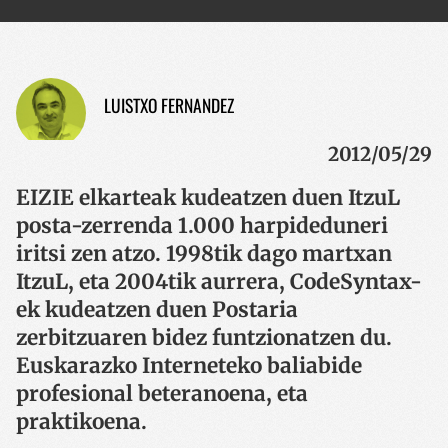
LUISTXO FERNANDEZ
2012/05/29
EIZIE elkarteak kudeatzen duen ItzuL
posta-zerrenda 1.000 harpideduneri
iritsi zen atzo. 1998tik dago martxan
ItzuL, eta 2004tik aurrera, CodeSyntax-
ek kudeatzen duen Postaria
zerbitzuaren bidez funtzionatzen du.
Euskarazko Interneteko baliabide
profesional beteranoena, eta
praktikoena.