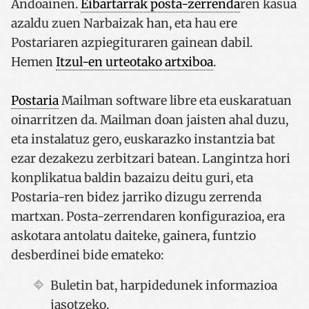
Andoainen.
Eibartarrak posta-zerrenda
ren kasua
azaldu zuen Narbaizak han, eta hau ere
Postariaren azpiegituraren gainean dabil.
Hemen
Itzul-en urteotako artxiboa
.
Postaria
Mailman software libre eta euskaratuan
oinarritzen da. Mailman doan jaisten ahal duzu,
eta instalatuz gero, euskarazko instantzia bat
ezar dezakezu zerbitzari batean. Langintza hori
konplikatua baldin bazaizu deitu guri, eta
Postaria-ren bidez jarriko dizugu zerrenda
martxan. Posta-zerrendaren konfigurazioa, era
askotara antolatu daiteke, gainera, funtzio
desberdinei bide emateko:
Buletin bat, harpidedunek informazioa
jasotzeko.