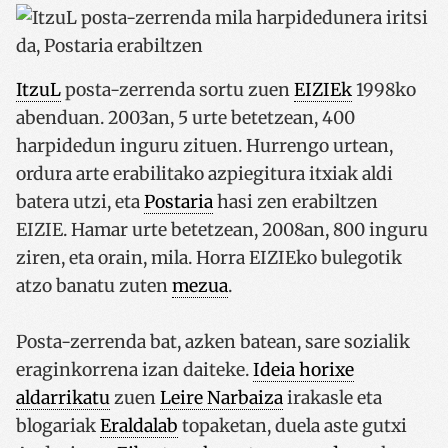
ItzuL
posta-zerrenda sortu zuen
EIZIEk
1998ko
abenduan. 2003an, 5 urte betetzean, 400
harpidedun inguru zituen. Hurrengo urtean,
ordura arte erabilitako azpiegitura itxiak aldi
batera utzi, eta
Postaria
hasi zen erabiltzen
EIZIE. Hamar urte betetzean, 2008an, 800 inguru
ziren, eta orain, mila. Horra EIZIEko bulegotik
atzo banatu zuten
mezua
.
Posta-zerrenda bat, azken batean, sare sozialik
eraginkorrena izan daiteke.
Ideia horixe
aldarrikatu
zuen
Leire Narbaiza
irakasle eta
blogariak
Eraldalab
topaketan, duela aste gutxi