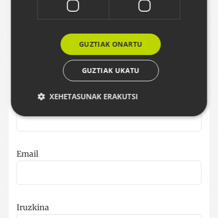
Erantzuna gehitu
Erantzuna formulario hau betez utzi dezakezu.
Formatua testu arruntarena da. Web helbideak
GUZTIAK ONARTU
eta emailak automatikoki klikagarri agertuko
dira. Erantzunak moderatuta daude.
GUZTIAK UKATU
XEHETASUNAK ERAKUTSI
Izena
Behar-beharrezkoa
Errendimendua
Bideratzea
Funtzionaltasuna
Email
Strictly necessary cookies allow core website
functionality such as user login and account
management. The website cannot be used properly
without strictly necessary cookies.
Hornitzailea /
Iruzkina
Izena
Iraungitze
Domeinua