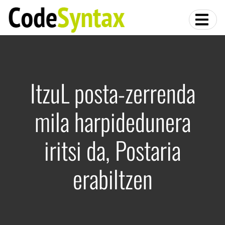
ItzuL posta-zerrenda
mila harpidedunera
iritsi da, Postaria
erabiltzen